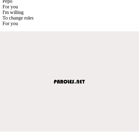
Pepo
For you
I'm willing
To change roles
For you