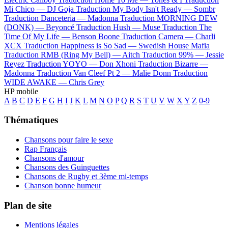
Mi Chico —
DJ Goja
Traduction My Body Isn't Ready —
Sombr
Traduction Danceteria —
Madonna
Traduction MORNING DEW
(DONK) —
Beyoncé
Traduction Hush —
Muse
Traduction The
Time Of My Life —
Benson Boone
Traduction Camera —
Charli
XCX
Traduction Happiness is So Sad —
Swedish House Mafia
Traduction RMB (Ring My Bell) —
Aitch
Traduction 99% —
Jessie
Reyez
Traduction YOYO —
Don Xhoni
Traduction Bizarre —
Madonna
Traduction Van Cleef Pt 2 —
Malie Donn
Traduction
WIDE AWAKE —
Chris Grey
HP mobile
A
B
C
D
E
F
G
H
I
J
K
L
M
N
O
P
Q
R
S
T
U
V
W
X
Y
Z
0-9
Thématiques
Chansons pour faire le sexe
Rap Français
Chansons d'amour
Chansons des Guinguettes
Chansons de Rugby et 3ème mi-temps
Chanson bonne humeur
Plan de site
Mentions légales