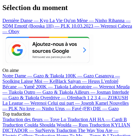
Sélection du moment
Dernière Danse — Kyo
La Vie Qu'on Mène — Ninho
Rihanna —
SDM
Emotif (Booska 1H) — PLK
10.03.2023 — Werenoi
Cabeza
— Oboy
On aime
Notre Dame —
Gazo & Tiakola
100K —
Gazo
Casanova —
Soolking
Laisse Moi —
KeBlack
Saiyan —
Heuss L'enfoiré
Bécane —
Yamê
200K —
Tiakola
Laboratoire —
Werenoi
Meuda
—
Tiakola
Outro —
Gazo & Tiakola
Ailleurs —
Josman
Interlude
—
Gazo & Tiakola
Overdrive —
Ofenbach
1 2 3 4 —
ZOKUSH
La League —
Werenoi
Celui qui part —
Joseph Kamel
Nouvelles
—
PLK
No love —
Ninho
Urus —
Favé (FR)
DIE —
Gazo
Top traduction
Traduction des fleurs —
Tove Lo
Traduction AH HA —
Cardi B
Traduction Coulda Shoulda Woulda —
Russ
Traduction KYLIAN
DICTADOR —
SurNervis
Traduction The Way You Are —
Electric Callboy
Traduction Home To Me —
Tones & I
Traduction