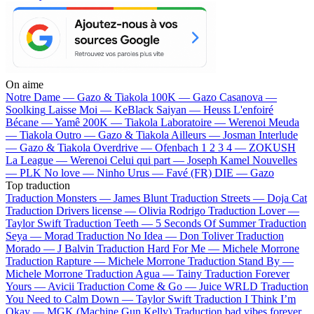
On aime
Notre Dame —
Gazo & Tiakola
100K —
Gazo
Casanova —
Soolking
Laisse Moi —
KeBlack
Saiyan —
Heuss L'enfoiré
Bécane —
Yamê
200K —
Tiakola
Laboratoire —
Werenoi
Meuda
—
Tiakola
Outro —
Gazo & Tiakola
Ailleurs —
Josman
Interlude
—
Gazo & Tiakola
Overdrive —
Ofenbach
1 2 3 4 —
ZOKUSH
La League —
Werenoi
Celui qui part —
Joseph Kamel
Nouvelles
—
PLK
No love —
Ninho
Urus —
Favé (FR)
DIE —
Gazo
Top traduction
Traduction Monsters —
James Blunt
Traduction Streets —
Doja Cat
Traduction Drivers license —
Olivia Rodrigo
Traduction Lover —
Taylor Swift
Traduction Teeth —
5 Seconds Of Summer
Traduction
Seya —
Morad
Traduction No Idea —
Don Toliver
Traduction
Morado —
J Balvin
Traduction Hard For Me —
Michele Morrone
Traduction Rapture —
Michele Morrone
Traduction Stand By —
Michele Morrone
Traduction Agua —
Tainy
Traduction Forever
Yours —
Avicii
Traduction Come & Go —
Juice WRLD
Traduction
You Need to Calm Down —
Taylor Swift
Traduction I Think I’m
Okay —
MGK (Machine Gun Kelly)
Traduction bad vibes forever