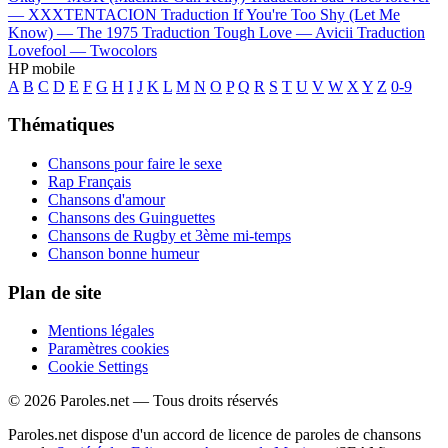
—
XXXTENTACION
Traduction If You're Too Shy (Let Me
Know) —
The 1975
Traduction Tough Love —
Avicii
Traduction
Lovefool —
Twocolors
HP mobile
A
B
C
D
E
F
G
H
I
J
K
L
M
N
O
P
Q
R
S
T
U
V
W
X
Y
Z
0-9
Thématiques
Chansons pour faire le sexe
Rap Français
Chansons d'amour
Chansons des Guinguettes
Chansons de Rugby et 3ème mi-temps
Chanson bonne humeur
Plan de site
Mentions légales
Paramètres cookies
Cookie Settings
© 2026 Paroles.net — Tous droits réservés
Paroles.net dispose d'un accord de licence de paroles de chansons