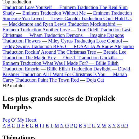
Top traduction
Traduction Lose Yourself —
Eminem
Traduction The Real Slim
Shady —
Eminem
Traduction Without Me —
Eminem
Traduction
Someone You Loved —
Lewis Capaldi
Traduction Can't Hold Us
—
Macklemore and Ryan Lewis
Traduction Mockingbird —
Eminem
Traduction Another Love —
Tom Odell
Traduction Last
Christmas —
Wham
Traduction Demons —
Imagine Dragons
Traduction Flowers —
Miley Cyrus
Traduction Lose Control —
Teddy Swims
Traduction BESO —
ROSALÍA & Rauw Alejandro
Traduction Rockin' Around The Christmas Tree —
Brenda Lee
Traduction The Magic Key —
One-T
Traduction Godzilla —
Eminem
Traduction What Was I Made For? —
Billie Eilish
Traduction Emorio —
Billie Eilish
Traduction Daylight —
David
Kushner
Traduction All I Want For Christmas Is You —
Mariah
Carey
Traduction Paint The Town Red —
Doja Cat
HP mobile
Les plus grands succès de Dropkick
Murphys
Peg O’ My Heart
A
B
C
D
E
F
G
H
I
J
K
L
M
N
O
P
Q
R
S
T
U
V
W
X
Y
Z
0-9
Thématiques