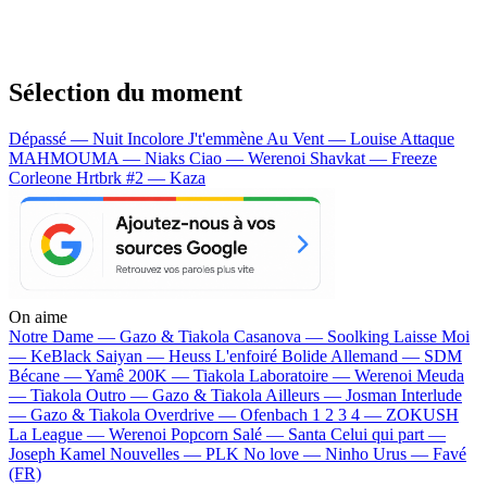
Sélection du moment
Dépassé — Nuit Incolore
J't'emmène Au Vent — Louise Attaque
MAHMOUMA — Niaks
Ciao — Werenoi
Shavkat — Freeze
Corleone
Hrtbrk #2 — Kaza
On aime
Notre Dame —
Gazo & Tiakola
Casanova —
Soolking
Laisse Moi
—
KeBlack
Saiyan —
Heuss L'enfoiré
Bolide Allemand —
SDM
Bécane —
Yamê
200K —
Tiakola
Laboratoire —
Werenoi
Meuda
—
Tiakola
Outro —
Gazo & Tiakola
Ailleurs —
Josman
Interlude
—
Gazo & Tiakola
Overdrive —
Ofenbach
1 2 3 4 —
ZOKUSH
La League —
Werenoi
Popcorn Salé —
Santa
Celui qui part —
Joseph Kamel
Nouvelles —
PLK
No love —
Ninho
Urus —
Favé
(FR)