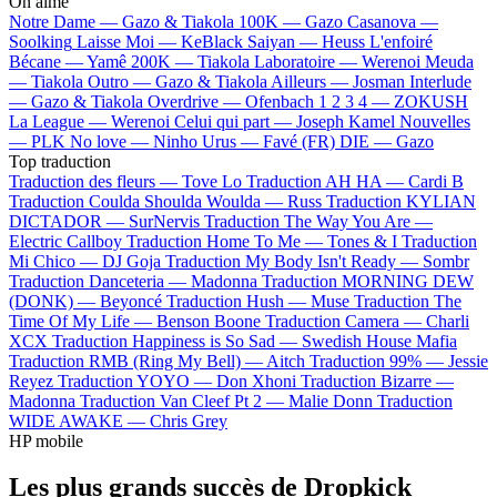
On aime
Notre Dame —
Gazo & Tiakola
100K —
Gazo
Casanova —
Soolking
Laisse Moi —
KeBlack
Saiyan —
Heuss L'enfoiré
Bécane —
Yamê
200K —
Tiakola
Laboratoire —
Werenoi
Meuda
—
Tiakola
Outro —
Gazo & Tiakola
Ailleurs —
Josman
Interlude
—
Gazo & Tiakola
Overdrive —
Ofenbach
1 2 3 4 —
ZOKUSH
La League —
Werenoi
Celui qui part —
Joseph Kamel
Nouvelles
—
PLK
No love —
Ninho
Urus —
Favé (FR)
DIE —
Gazo
Top traduction
Traduction des fleurs —
Tove Lo
Traduction AH HA —
Cardi B
Traduction Coulda Shoulda Woulda —
Russ
Traduction KYLIAN
DICTADOR —
SurNervis
Traduction The Way You Are —
Electric Callboy
Traduction Home To Me —
Tones & I
Traduction
Mi Chico —
DJ Goja
Traduction My Body Isn't Ready —
Sombr
Traduction Danceteria —
Madonna
Traduction MORNING DEW
(DONK) —
Beyoncé
Traduction Hush —
Muse
Traduction The
Time Of My Life —
Benson Boone
Traduction Camera —
Charli
XCX
Traduction Happiness is So Sad —
Swedish House Mafia
Traduction RMB (Ring My Bell) —
Aitch
Traduction 99% —
Jessie
Reyez
Traduction YOYO —
Don Xhoni
Traduction Bizarre —
Madonna
Traduction Van Cleef Pt 2 —
Malie Donn
Traduction
WIDE AWAKE —
Chris Grey
HP mobile
Les plus grands succès de Dropkick