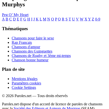
Murphys
Peg O’ My Heart
A
B
C
D
E
F
G
H
I
J
K
L
M
N
O
P
Q
R
S
T
U
V
W
X
Y
Z
0-9
Thématiques
Chansons pour faire le sexe
Rap Français
Chansons d'amour
Chansons des Guinguettes
Chansons de Rugby et 3ème mi-temps
Chanson bonne humeur
Plan de site
Mentions légales
Paramètres cookies
Cookie Settings
© 2026 Paroles.net — Tous droits réservés
Paroles.net dispose d'un accord de licence de paroles de chansons
avec la
Société des Editeurs et Auteurs de Musique
(SEAM)