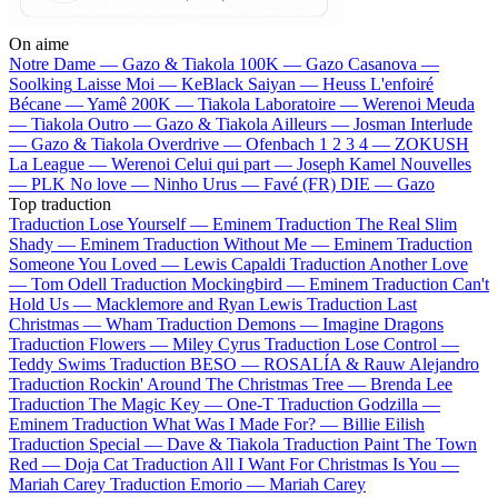
On aime
Notre Dame —
Gazo & Tiakola
100K —
Gazo
Casanova —
Soolking
Laisse Moi —
KeBlack
Saiyan —
Heuss L'enfoiré
Bécane —
Yamê
200K —
Tiakola
Laboratoire —
Werenoi
Meuda
—
Tiakola
Outro —
Gazo & Tiakola
Ailleurs —
Josman
Interlude
—
Gazo & Tiakola
Overdrive —
Ofenbach
1 2 3 4 —
ZOKUSH
La League —
Werenoi
Celui qui part —
Joseph Kamel
Nouvelles
—
PLK
No love —
Ninho
Urus —
Favé (FR)
DIE —
Gazo
Top traduction
Traduction Lose Yourself —
Eminem
Traduction The Real Slim
Shady —
Eminem
Traduction Without Me —
Eminem
Traduction
Someone You Loved —
Lewis Capaldi
Traduction Another Love
—
Tom Odell
Traduction Mockingbird —
Eminem
Traduction Can't
Hold Us —
Macklemore and Ryan Lewis
Traduction Last
Christmas —
Wham
Traduction Demons —
Imagine Dragons
Traduction Flowers —
Miley Cyrus
Traduction Lose Control —
Teddy Swims
Traduction BESO —
ROSALÍA & Rauw Alejandro
Traduction Rockin' Around The Christmas Tree —
Brenda Lee
Traduction The Magic Key —
One-T
Traduction Godzilla —
Eminem
Traduction What Was I Made For? —
Billie Eilish
Traduction Special —
Dave & Tiakola
Traduction Paint The Town
Red —
Doja Cat
Traduction All I Want For Christmas Is You —
Mariah Carey
Traduction Emorio —
Mariah Carey