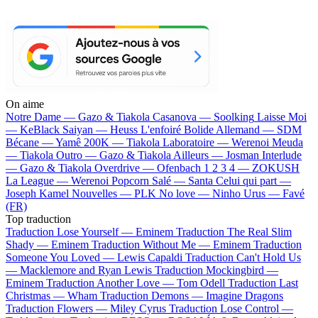
On aime
Notre Dame —
Gazo & Tiakola
Casanova —
Soolking
Laisse Moi
—
KeBlack
Saiyan —
Heuss L'enfoiré
Bolide Allemand —
SDM
Bécane —
Yamê
200K —
Tiakola
Laboratoire —
Werenoi
Meuda
—
Tiakola
Outro —
Gazo & Tiakola
Ailleurs —
Josman
Interlude
—
Gazo & Tiakola
Overdrive —
Ofenbach
1 2 3 4 —
ZOKUSH
La League —
Werenoi
Popcorn Salé —
Santa
Celui qui part —
Joseph Kamel
Nouvelles —
PLK
No love —
Ninho
Urus —
Favé
(FR)
Top traduction
Traduction Lose Yourself —
Eminem
Traduction The Real Slim
Shady —
Eminem
Traduction Without Me —
Eminem
Traduction
Someone You Loved —
Lewis Capaldi
Traduction Can't Hold Us
—
Macklemore and Ryan Lewis
Traduction Mockingbird —
Eminem
Traduction Another Love —
Tom Odell
Traduction Last
Christmas —
Wham
Traduction Demons —
Imagine Dragons
Traduction Flowers —
Miley Cyrus
Traduction Lose Control —