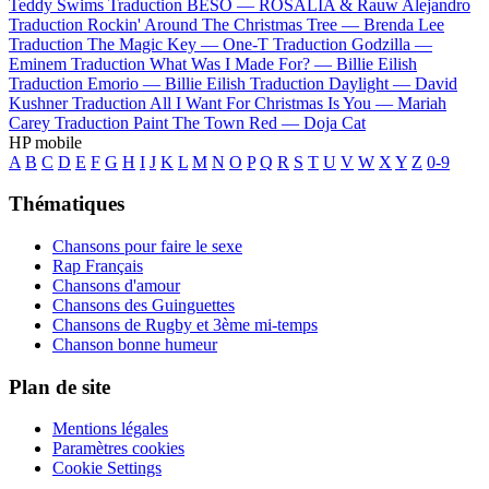
Teddy Swims
Traduction BESO —
ROSALÍA & Rauw Alejandro
Traduction Rockin' Around The Christmas Tree —
Brenda Lee
Traduction The Magic Key —
One-T
Traduction Godzilla —
Eminem
Traduction What Was I Made For? —
Billie Eilish
Traduction Emorio —
Billie Eilish
Traduction Daylight —
David
Kushner
Traduction All I Want For Christmas Is You —
Mariah
Carey
Traduction Paint The Town Red —
Doja Cat
HP mobile
A
B
C
D
E
F
G
H
I
J
K
L
M
N
O
P
Q
R
S
T
U
V
W
X
Y
Z
0-9
Thématiques
Chansons pour faire le sexe
Rap Français
Chansons d'amour
Chansons des Guinguettes
Chansons de Rugby et 3ème mi-temps
Chanson bonne humeur
Plan de site
Mentions légales
Paramètres cookies
Cookie Settings