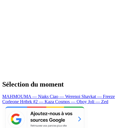
Sélection du moment
MAHMOUMA — Niaks
Ciao — Werenoi
Shavkat — Freeze
Corleone
Hrtbrk #2 — Kaza
Cosmos — Oboy
Joli — Zed