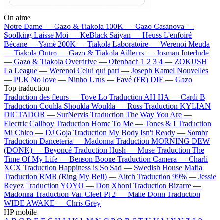
On aime
Notre Dame —
Gazo & Tiakola
100K —
Gazo
Casanova —
Soolking
Laisse Moi —
KeBlack
Saiyan —
Heuss L'enfoiré
Bécane —
Yamê
200K —
Tiakola
Laboratoire —
Werenoi
Meuda
—
Tiakola
Outro —
Gazo & Tiakola
Ailleurs —
Josman
Interlude
—
Gazo & Tiakola
Overdrive —
Ofenbach
1 2 3 4 —
ZOKUSH
La League —
Werenoi
Celui qui part —
Joseph Kamel
Nouvelles
—
PLK
No love —
Ninho
Urus —
Favé (FR)
DIE —
Gazo
Top traduction
Traduction des fleurs —
Tove Lo
Traduction AH HA —
Cardi B
Traduction Coulda Shoulda Woulda —
Russ
Traduction KYLIAN
DICTADOR —
SurNervis
Traduction The Way You Are —
Electric Callboy
Traduction Home To Me —
Tones & I
Traduction
Mi Chico —
DJ Goja
Traduction My Body Isn't Ready —
Sombr
Traduction Danceteria —
Madonna
Traduction MORNING DEW
(DONK) —
Beyoncé
Traduction Hush —
Muse
Traduction The
Time Of My Life —
Benson Boone
Traduction Camera —
Charli
XCX
Traduction Happiness is So Sad —
Swedish House Mafia
Traduction RMB (Ring My Bell) —
Aitch
Traduction 99% —
Jessie
Reyez
Traduction YOYO —
Don Xhoni
Traduction Bizarre —
Madonna
Traduction Van Cleef Pt 2 —
Malie Donn
Traduction
WIDE AWAKE —
Chris Grey
HP mobile