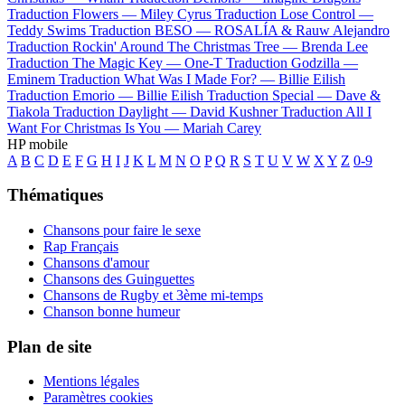
Traduction Flowers —
Miley Cyrus
Traduction Lose Control —
Teddy Swims
Traduction BESO —
ROSALÍA & Rauw Alejandro
Traduction Rockin' Around The Christmas Tree —
Brenda Lee
Traduction The Magic Key —
One-T
Traduction Godzilla —
Eminem
Traduction What Was I Made For? —
Billie Eilish
Traduction Emorio —
Billie Eilish
Traduction Special —
Dave &
Tiakola
Traduction Daylight —
David Kushner
Traduction All I
Want For Christmas Is You —
Mariah Carey
HP mobile
A
B
C
D
E
F
G
H
I
J
K
L
M
N
O
P
Q
R
S
T
U
V
W
X
Y
Z
0-9
Thématiques
Chansons pour faire le sexe
Rap Français
Chansons d'amour
Chansons des Guinguettes
Chansons de Rugby et 3ème mi-temps
Chanson bonne humeur
Plan de site
Mentions légales
Paramètres cookies