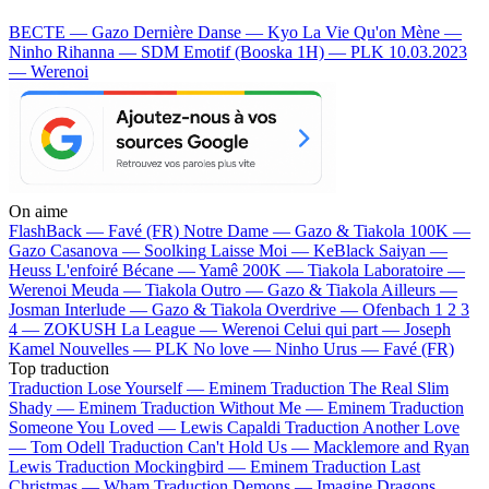
BECTE — Gazo
Dernière Danse — Kyo
La Vie Qu'on Mène —
Ninho
Rihanna — SDM
Emotif (Booska 1H) — PLK
10.03.2023
— Werenoi
On aime
FlashBack —
Favé (FR)
Notre Dame —
Gazo & Tiakola
100K —
Gazo
Casanova —
Soolking
Laisse Moi —
KeBlack
Saiyan —
Heuss L'enfoiré
Bécane —
Yamê
200K —
Tiakola
Laboratoire —
Werenoi
Meuda —
Tiakola
Outro —
Gazo & Tiakola
Ailleurs —
Josman
Interlude —
Gazo & Tiakola
Overdrive —
Ofenbach
1 2 3
4 —
ZOKUSH
La League —
Werenoi
Celui qui part —
Joseph
Kamel
Nouvelles —
PLK
No love —
Ninho
Urus —
Favé (FR)
Top traduction
Traduction Lose Yourself —
Eminem
Traduction The Real Slim
Shady —
Eminem
Traduction Without Me —
Eminem
Traduction
Someone You Loved —
Lewis Capaldi
Traduction Another Love
—
Tom Odell
Traduction Can't Hold Us —
Macklemore and Ryan
Lewis
Traduction Mockingbird —
Eminem
Traduction Last
Christmas —
Wham
Traduction Demons —
Imagine Dragons