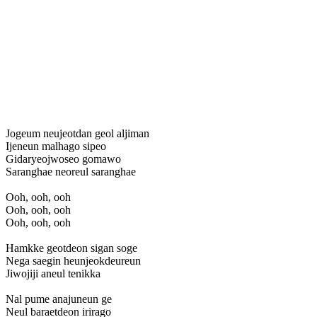
Jogeum neujeotdan geol aljiman
Ijeneun malhago sipeo
Gidaryeojwoseo gomawo
Saranghae neoreul saranghae
Ooh, ooh, ooh
Ooh, ooh, ooh
Ooh, ooh, ooh
Hamkke geotdeon sigan soge
Nega saegin heunjeokdeureun
Jiwojiji aneul tenikka
Nal pume anajuneun ge
Neul baraetdeon irirago