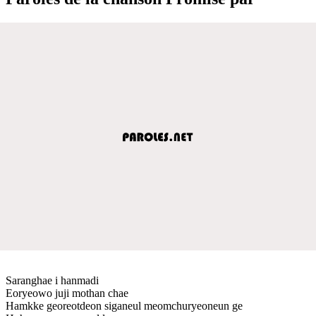
Saranghae i hanmadi
Eoryeowo juji mothan chae
Hamkke georeotdeon siganeul meomchuryeoneun ge