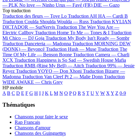
—
PLK
No love —
Ninho
Urus —
Favé (FR)
DIE —
Gazo
Top traduction
Traduction des fleurs —
Tove Lo
Traduction AH HA —
Cardi B
Traduction Coulda Shoulda Woulda —
Russ
Traduction KYLIAN
DICTADOR —
SurNervis
Traduction The Way You Are —
Electric Callboy
Traduction Home To Me —
Tones & I
Traduction
Mi Chico —
DJ Goja
Traduction My Body Isn't Ready —
Sombr
Traduction Danceteria —
Madonna
Traduction MORNING DEW
(DONK) —
Beyoncé
Traduction Hush —
Muse
Traduction The
Time Of My Life —
Benson Boone
Traduction Camera —
Charli
XCX
Traduction Happiness is So Sad —
Swedish House Mafia
Traduction RMB (Ring My Bell) —
Aitch
Traduction 99% —
Jessie
Reyez
Traduction YOYO —
Don Xhoni
Traduction Bizarre —
Madonna
Traduction Van Cleef Pt 2 —
Malie Donn
Traduction
WIDE AWAKE —
Chris Grey
HP mobile
A
B
C
D
E
F
G
H
I
J
K
L
M
N
O
P
Q
R
S
T
U
V
W
X
Y
Z
0-9
Thématiques
Chansons pour faire le sexe
Rap Français
Chansons d'amour
Chansons des Guinguettes