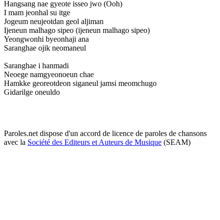
Hangsang nae gyeote isseo jwo (Ooh)
I mam jeonhal su itge
Jogeum neujeotdan geol aljiman
Ijeneun malhago sipeo (ijeneun malhago sipeo)
Yeongwonhi byeonhaji ana
Saranghae ojik neomaneul
Saranghae i hanmadi
Neoege namgyeonoeun chae
Hamkke georeotdeon siganeul jamsi meomchugo
Gidarilge oneuldo
Paroles.net dispose d'un accord de licence de paroles de chansons
avec la
Société des Editeurs et Auteurs de Musique
(SEAM)