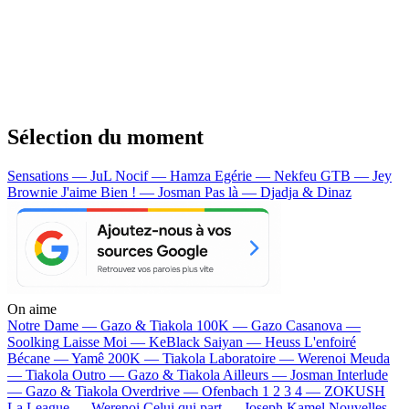
Sélection du moment
Sensations — JuL
Nocif — Hamza
Egérie — Nekfeu
GTB — Jey
Brownie
J'aime Bien ! — Josman
Pas là — Djadja & Dinaz
On aime
Notre Dame —
Gazo & Tiakola
100K —
Gazo
Casanova —
Soolking
Laisse Moi —
KeBlack
Saiyan —
Heuss L'enfoiré
Bécane —
Yamê
200K —
Tiakola
Laboratoire —
Werenoi
Meuda
—
Tiakola
Outro —
Gazo & Tiakola
Ailleurs —
Josman
Interlude
—
Gazo & Tiakola
Overdrive —
Ofenbach
1 2 3 4 —
ZOKUSH
La League —
Werenoi
Celui qui part —
Joseph Kamel
Nouvelles