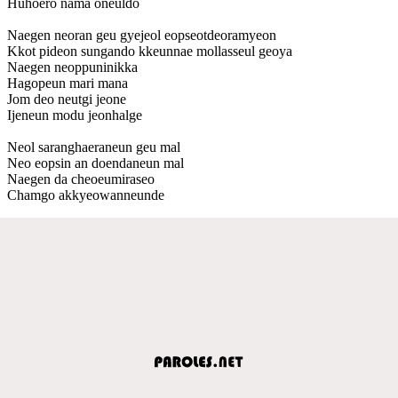
Huhoero nama oneuldo
Naegen neoran geu gyejeol eopseotdeoramyeon
Kkot pideon sungando kkeunnae mollasseul geoya
Naegen neoppuninikka
Hagopeun mari mana
Jom deo neutgi jeone
Ijeneun modu jeonhalge
Neol saranghaeraneun geu mal
Neo eopsin an doendaneun mal
Naegen da cheoeumiraseo
Chamgo akkyeowanneunde