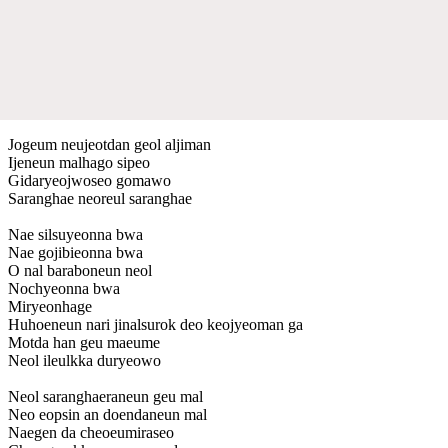
Jogeum neujeotdan geol aljiman
Ijeneun malhago sipeo
Gidaryeojwoseo gomawo
Saranghae neoreul saranghae
Nae silsuyeonna bwa
Nae gojibieonna bwa
O nal baraboneun neol
Nochyeonna bwa
Miryeonhage
Huhoeneun nari jinalsurok deo keojyeoman ga
Motda han geu maeume
Neol ileulkka duryeowo
Neol saranghaeraneun geu mal
Neo eopsin an doendaneun mal
Naegen da cheoeumiraseo