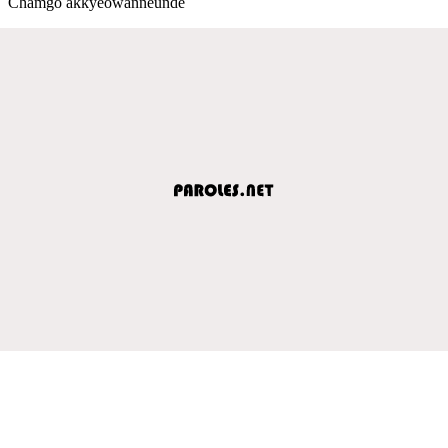
Chamgo akkyeowanneunde