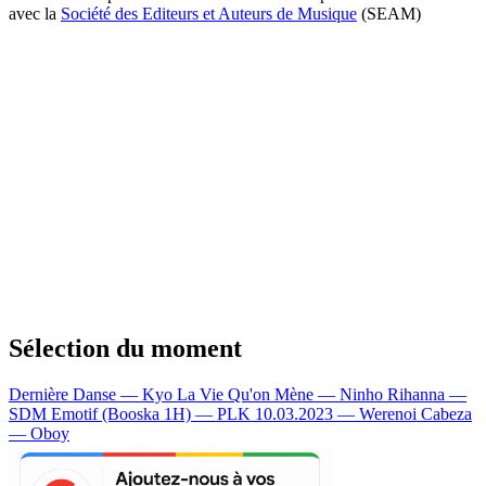
avec la
Société des Editeurs et Auteurs de Musique
(SEAM)
Sélection du moment
Dernière Danse — Kyo
La Vie Qu'on Mène — Ninho
Rihanna —
SDM
Emotif (Booska 1H) — PLK
10.03.2023 — Werenoi
Cabeza
— Oboy