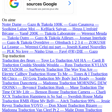
On aime
Notre Dame —
Gazo & Tiakola
100K —
Gazo
Casanova —
Soolking
Laisse Moi —
KeBlack
Saiyan —
Heuss L'enfoiré
Bécane —
Yamê
200K —
Tiakola
Laboratoire —
Werenoi
Meuda
—
Tiakola
Outro —
Gazo & Tiakola
Ailleurs —
Josman
Interlude
—
Gazo & Tiakola
Overdrive —
Ofenbach
1 2 3 4 —
ZOKUSH
La League —
Werenoi
Celui qui part —
Joseph Kamel
Nouvelles
—
PLK
No love —
Ninho
Urus —
Favé (FR)
DIE —
Gazo
Top traduction
Traduction des fleurs —
Tove Lo
Traduction AH HA —
Cardi B
Traduction Coulda Shoulda Woulda —
Russ
Traduction KYLIAN
DICTADOR —
SurNervis
Traduction The Way You Are —
Electric Callboy
Traduction Home To Me —
Tones & I
Traduction
Mi Chico —
DJ Goja
Traduction My Body Isn't Ready —
Sombr
Traduction Danceteria —
Madonna
Traduction MORNING DEW
(DONK) —
Beyoncé
Traduction Hush —
Muse
Traduction The
Time Of My Life —
Benson Boone
Traduction Camera —
Charli
XCX
Traduction Happiness is So Sad —
Swedish House Mafia
Traduction RMB (Ring My Bell) —
Aitch
Traduction 99% —
Jessie
Reyez
Traduction YOYO —
Don Xhoni
Traduction Bizarre —
Madonna
Traduction Van Cleef Pt 2 —
Malie Donn
Traduction