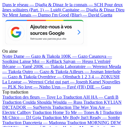
Dans le réseau — Djadja & Dinaz
Je la connais — SCH
Pour deux
âmes solitaires (Part. 1) — Luidji
Capitaine — Djadja & Dinaz
Dieu
Ne Ment Jamais — Damso
I'm Good (Blue) — David Guetta
On aime
Notre Dame —
Gazo & Tiakola
100K —
Gazo
Casanova —
Soolking
Laisse Moi —
KeBlack
Saiyan —
Heuss L'enfoiré
Bécane —
Yamê
200K —
Tiakola
Laboratoire —
Werenoi
Meuda
—
Tiakola
Outro —
Gazo & Tiakola
Ailleurs —
Josman
Interlude
—
Gazo & Tiakola
Overdrive —
Ofenbach
1 2 3 4 —
ZOKUSH
La League —
Werenoi
Celui qui part —
Joseph Kamel
Nouvelles
—
PLK
No love —
Ninho
Urus —
Favé (FR)
DIE —
Gazo
Top traduction
Traduction des fleurs —
Tove Lo
Traduction AH HA —
Cardi B
Traduction Coulda Shoulda Woulda —
Russ
Traduction KYLIAN
DICTADOR —
SurNervis
Traduction The Way You Are —
Electric Callboy
Traduction Home To Me —
Tones & I
Traduction
Mi Chico —
DJ Goja
Traduction My Body Isn't Ready —
Sombr
Traduction Danceteria —
Madonna
Traduction MORNING DEW