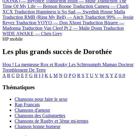
(DONK) —
Beyoncé
Traduction Hush —
Muse
Traduction The
Time Of My Life —
Benson Boone
Traduction Camera —
Charli
XCX
Traduction Happiness is So Sad —
Swedish House Mafia
Traduction RMB (Ring My Bell) —
Aitch
Traduction 99% —
Jessie
Reyez
Traduction YOYO —
Don Xhoni
Traduction Bizarre —
Madonna
Traduction Van Cleef Pt 2 —
Malie Donn
Traduction
WIDE AWAKE —
Chris Grey
HP mobile
Les plus grands succès de Dorothée
Hou ! La menteuse
Rox et Rouky
Les Schtroumpfs
Maman
Docteur
Tremblement De Terre
A
B
C
D
E
F
G
H
I
J
K
L
M
N
O
P
Q
R
S
T
U
V
W
X
Y
Z
0-9
Thématiques
Chansons pour faire le sexe
Rap Français
Chansons d'amour
Chansons des Guinguettes
Chansons de Rugby et 3ème mi-temps
Chanson bonne humeur