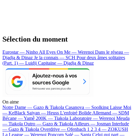
Sélection du moment
Eurostar — Ninho
All Eyes On Me — Werenoi
Dans le réseau —
Djadja & Dinaz
Je la connais — SCH
Pour deux âmes solitaires
(Part. 1) — Luidji
Capitaine — Djadja & Dinaz
On aime
Notre Dame —
Gazo & Tiakola
Casanova —
Soolking
Laisse Moi
—
KeBlack
Saiyan —
Heuss L'enfoiré
Bolide Allemand —
SDM
Bécane —
Yamê
200K —
Tiakola
Laboratoire —
Werenoi
Meuda
—
Tiakola
Outro —
Gazo & Tiakola
Ailleurs —
Josman
Interlude
—
Gazo & Tiakola
Overdrive —
Ofenbach
1 2 3 4 —
ZOKUSH
La League —
Werenoi
Popcorn Salé —
Santa
Celui qui part —