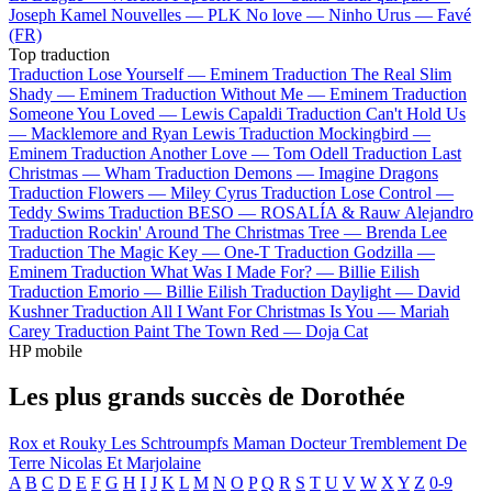
Joseph Kamel
Nouvelles —
PLK
No love —
Ninho
Urus —
Favé
(FR)
Top traduction
Traduction Lose Yourself —
Eminem
Traduction The Real Slim
Shady —
Eminem
Traduction Without Me —
Eminem
Traduction
Someone You Loved —
Lewis Capaldi
Traduction Can't Hold Us
—
Macklemore and Ryan Lewis
Traduction Mockingbird —
Eminem
Traduction Another Love —
Tom Odell
Traduction Last
Christmas —
Wham
Traduction Demons —
Imagine Dragons
Traduction Flowers —
Miley Cyrus
Traduction Lose Control —
Teddy Swims
Traduction BESO —
ROSALÍA & Rauw Alejandro
Traduction Rockin' Around The Christmas Tree —
Brenda Lee
Traduction The Magic Key —
One-T
Traduction Godzilla —
Eminem
Traduction What Was I Made For? —
Billie Eilish
Traduction Emorio —
Billie Eilish
Traduction Daylight —
David
Kushner
Traduction All I Want For Christmas Is You —
Mariah
Carey
Traduction Paint The Town Red —
Doja Cat
HP mobile
Les plus grands succès de Dorothée
Rox et Rouky
Les Schtroumpfs
Maman
Docteur
Tremblement De
Terre
Nicolas Et Marjolaine
A
B
C
D
E
F
G
H
I
J
K
L
M
N
O
P
Q
R
S
T
U
V
W
X
Y
Z
0-9