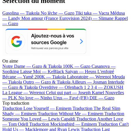
Sélection du moment
Gasolina — Tiakola
No lèche — Gazo
Tiki taka — Vacra
Médusa
— Landy
Mon amour (France Eurovision 2024) — Slimane
Rappel
— Gazo
On aime
Notre Dame —
Gazo & Tiakola
100K —
Gazo
Casanova —
Soolking
Laisse Moi —
KeBlack
Saiyan —
Heuss L'enfoiré
Bécane —
Yamê
200K —
Tiakola
Laboratoire —
Werenoi
Meuda
—
Tiakola
Outro —
Gazo & Tiakola
Ailleurs —
Josman
Interlude
—
Gazo & Tiakola
Overdrive —
Ofenbach
1 2 3 4 —
ZOKUSH
La League —
Werenoi
Celui qui part —
Joseph Kamel
Nouvelles
—
PLK
No love —
Ninho
Urus —
Favé (FR)
DIE —
Gazo
Top traduction
Traduction Lose Yourself —
Eminem
Traduction The Real Slim
Shady —
Eminem
Traduction Without Me —
Eminem
Traduction
Someone You Loved —
Lewis Capaldi
Traduction Another Love
—
Tom Odell
Traduction Mockingbird —
Eminem
Traduction Can't
Hold Us —
Macklemore and Ryan Lewis
Traduction Last