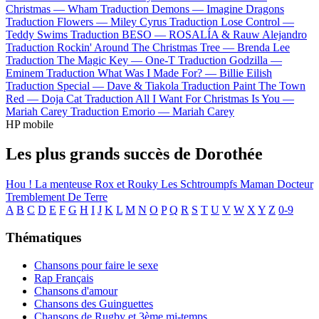
Christmas —
Wham
Traduction Demons —
Imagine Dragons
Traduction Flowers —
Miley Cyrus
Traduction Lose Control —
Teddy Swims
Traduction BESO —
ROSALÍA & Rauw Alejandro
Traduction Rockin' Around The Christmas Tree —
Brenda Lee
Traduction The Magic Key —
One-T
Traduction Godzilla —
Eminem
Traduction What Was I Made For? —
Billie Eilish
Traduction Special —
Dave & Tiakola
Traduction Paint The Town
Red —
Doja Cat
Traduction All I Want For Christmas Is You —
Mariah Carey
Traduction Emorio —
Mariah Carey
HP mobile
Les plus grands succès de Dorothée
Hou ! La menteuse
Rox et Rouky
Les Schtroumpfs
Maman
Docteur
Tremblement De Terre
A
B
C
D
E
F
G
H
I
J
K
L
M
N
O
P
Q
R
S
T
U
V
W
X
Y
Z
0-9
Thématiques
Chansons pour faire le sexe
Rap Français
Chansons d'amour
Chansons des Guinguettes
Chansons de Rugby et 3ème mi-temps