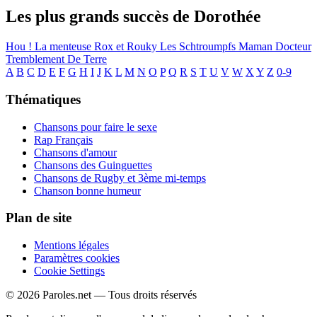
Les plus grands succès de Dorothée
Hou ! La menteuse
Rox et Rouky
Les Schtroumpfs
Maman
Docteur
Tremblement De Terre
A
B
C
D
E
F
G
H
I
J
K
L
M
N
O
P
Q
R
S
T
U
V
W
X
Y
Z
0-9
Thématiques
Chansons pour faire le sexe
Rap Français
Chansons d'amour
Chansons des Guinguettes
Chansons de Rugby et 3ème mi-temps
Chanson bonne humeur
Plan de site
Mentions légales
Paramètres cookies
Cookie Settings
© 2026 Paroles.net — Tous droits réservés