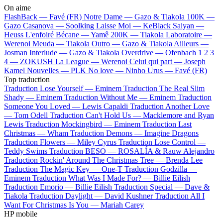
On aime
FlashBack —
Favé (FR)
Notre Dame —
Gazo & Tiakola
100K —
Gazo
Casanova —
Soolking
Laisse Moi —
KeBlack
Saiyan —
Heuss L'enfoiré
Bécane —
Yamê
200K —
Tiakola
Laboratoire —
Werenoi
Meuda —
Tiakola
Outro —
Gazo & Tiakola
Ailleurs —
Josman
Interlude —
Gazo & Tiakola
Overdrive —
Ofenbach
1 2 3
4 —
ZOKUSH
La League —
Werenoi
Celui qui part —
Joseph
Kamel
Nouvelles —
PLK
No love —
Ninho
Urus —
Favé (FR)
Top traduction
Traduction Lose Yourself —
Eminem
Traduction The Real Slim
Shady —
Eminem
Traduction Without Me —
Eminem
Traduction
Someone You Loved —
Lewis Capaldi
Traduction Another Love
—
Tom Odell
Traduction Can't Hold Us —
Macklemore and Ryan
Lewis
Traduction Mockingbird —
Eminem
Traduction Last
Christmas —
Wham
Traduction Demons —
Imagine Dragons
Traduction Flowers —
Miley Cyrus
Traduction Lose Control —
Teddy Swims
Traduction BESO —
ROSALÍA & Rauw Alejandro
Traduction Rockin' Around The Christmas Tree —
Brenda Lee
Traduction The Magic Key —
One-T
Traduction Godzilla —
Eminem
Traduction What Was I Made For? —
Billie Eilish
Traduction Emorio —
Billie Eilish
Traduction Special —
Dave &
Tiakola
Traduction Daylight —
David Kushner
Traduction All I
Want For Christmas Is You —
Mariah Carey
HP mobile