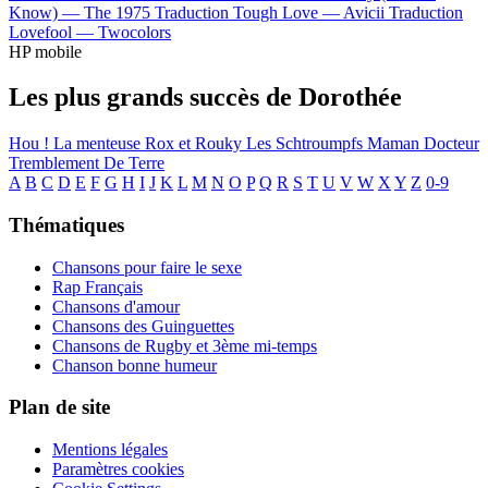
Know) —
The 1975
Traduction Tough Love —
Avicii
Traduction
Lovefool —
Twocolors
HP mobile
Les plus grands succès de Dorothée
Hou ! La menteuse
Rox et Rouky
Les Schtroumpfs
Maman
Docteur
Tremblement De Terre
A
B
C
D
E
F
G
H
I
J
K
L
M
N
O
P
Q
R
S
T
U
V
W
X
Y
Z
0-9
Thématiques
Chansons pour faire le sexe
Rap Français
Chansons d'amour
Chansons des Guinguettes
Chansons de Rugby et 3ème mi-temps
Chanson bonne humeur
Plan de site
Mentions légales
Paramètres cookies