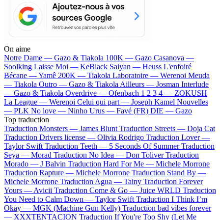
On aime
Notre Dame —
Gazo & Tiakola
100K —
Gazo
Casanova —
Soolking
Laisse Moi —
KeBlack
Saiyan —
Heuss L'enfoiré
Bécane —
Yamê
200K —
Tiakola
Laboratoire —
Werenoi
Meuda
—
Tiakola
Outro —
Gazo & Tiakola
Ailleurs —
Josman
Interlude
—
Gazo & Tiakola
Overdrive —
Ofenbach
1 2 3 4 —
ZOKUSH
La League —
Werenoi
Celui qui part —
Joseph Kamel
Nouvelles
—
PLK
No love —
Ninho
Urus —
Favé (FR)
DIE —
Gazo
Top traduction
Traduction Monsters —
James Blunt
Traduction Streets —
Doja Cat
Traduction Drivers license —
Olivia Rodrigo
Traduction Lover —
Taylor Swift
Traduction Teeth —
5 Seconds Of Summer
Traduction
Seya —
Morad
Traduction No Idea —
Don Toliver
Traduction
Morado —
J Balvin
Traduction Hard For Me —
Michele Morrone
Traduction Rapture —
Michele Morrone
Traduction Stand By —
Michele Morrone
Traduction Agua —
Tainy
Traduction Forever
Yours —
Avicii
Traduction Come & Go —
Juice WRLD
Traduction
You Need to Calm Down —
Taylor Swift
Traduction I Think I’m
Okay —
MGK (Machine Gun Kelly)
Traduction bad vibes forever
—
XXXTENTACION
Traduction If You're Too Shy (Let Me