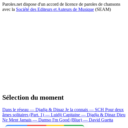
Paroles.net dispose d'un accord de licence de paroles de chansons
avec la
Société des Editeurs et Auteurs de Musique
(SEAM)
Sélection du moment
Dans le réseau — Djadja & Dinaz
Je la connais — SCH
Pour deux
âmes solitaires (Part. 1) — Luidji
Capitaine — Djadja & Dinaz
Dieu
Ne Ment Jamais — Damso
I'm Good (Blue) — David Guetta