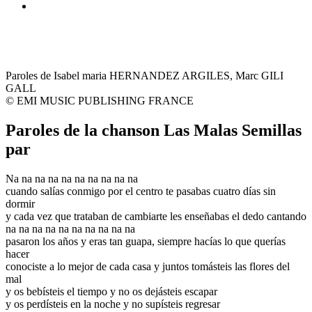
Paroles de Isabel maria HERNANDEZ ARGILES, Marc GILI
GALL
© EMI MUSIC PUBLISHING FRANCE
Paroles de la chanson Las Malas Semillas
par
Na na na na na na na na na na
cuando salías conmigo por el centro te pasabas cuatro días sin
dormir
y cada vez que trataban de cambiarte les enseñabas el dedo cantando
na na na na na na na na na na
pasaron los años y eras tan guapa, siempre hacías lo que querías
hacer
conociste a lo mejor de cada casa y juntos tomásteis las flores del
mal
y os bebísteis el tiempo y no os dejásteis escapar
y os perdísteis en la noche y no supísteis regresar