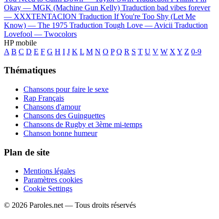
Okay —
MGK (Machine Gun Kelly)
Traduction bad vibes forever
—
XXXTENTACION
Traduction If You're Too Shy (Let Me
Know) —
The 1975
Traduction Tough Love —
Avicii
Traduction
Lovefool —
Twocolors
HP mobile
A
B
C
D
E
F
G
H
I
J
K
L
M
N
O
P
Q
R
S
T
U
V
W
X
Y
Z
0-9
Thématiques
Chansons pour faire le sexe
Rap Français
Chansons d'amour
Chansons des Guinguettes
Chansons de Rugby et 3ème mi-temps
Chanson bonne humeur
Plan de site
Mentions légales
Paramètres cookies
Cookie Settings
© 2026 Paroles.net — Tous droits réservés