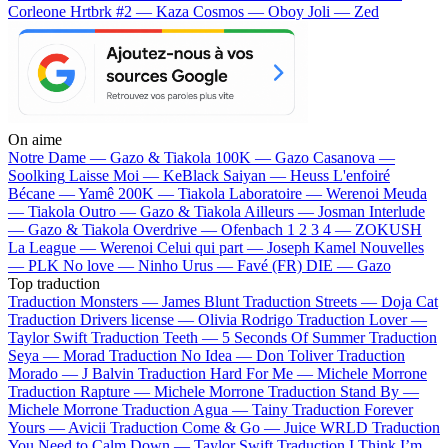
Corleone
Hrtbrk #2 — Kaza
Cosmos — Oboy
Joli — Zed
On aime
Notre Dame —
Gazo & Tiakola
100K —
Gazo
Casanova —
Soolking
Laisse Moi —
KeBlack
Saiyan —
Heuss L'enfoiré
Bécane —
Yamê
200K —
Tiakola
Laboratoire —
Werenoi
Meuda
—
Tiakola
Outro —
Gazo & Tiakola
Ailleurs —
Josman
Interlude
—
Gazo & Tiakola
Overdrive —
Ofenbach
1 2 3 4 —
ZOKUSH
La League —
Werenoi
Celui qui part —
Joseph Kamel
Nouvelles
—
PLK
No love —
Ninho
Urus —
Favé (FR)
DIE —
Gazo
Top traduction
Traduction Monsters —
James Blunt
Traduction Streets —
Doja Cat
Traduction Drivers license —
Olivia Rodrigo
Traduction Lover —
Taylor Swift
Traduction Teeth —
5 Seconds Of Summer
Traduction
Seya —
Morad
Traduction No Idea —
Don Toliver
Traduction
Morado —
J Balvin
Traduction Hard For Me —
Michele Morrone
Traduction Rapture —
Michele Morrone
Traduction Stand By —
Michele Morrone
Traduction Agua —
Tainy
Traduction Forever
Yours —
Avicii
Traduction Come & Go —
Juice WRLD
Traduction
You Need to Calm Down —
Taylor Swift
Traduction I Think I’m