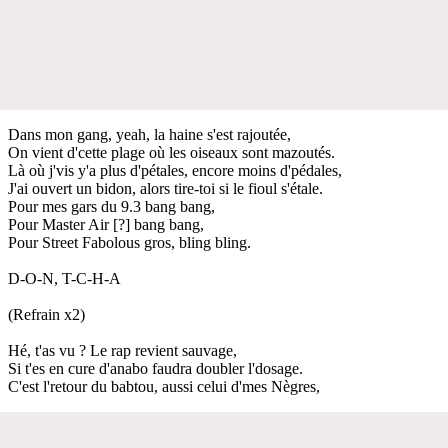
Dans mon gang, yeah, la haine s'est rajoutée,
On vient d'cette plage où les oiseaux sont mazoutés.
Là où j'vis y'a plus d'pétales, encore moins d'pédales,
J'ai ouvert un bidon, alors tire-toi si le fioul s'étale.
Pour mes gars du 9.3 bang bang,
Pour Master Air [?] bang bang,
Pour Street Fabolous gros, bling bling.
D-O-N, T-C-H-A
(Refrain x2)
Hé, t'as vu ? Le rap revient sauvage,
Si t'es en cure d'anabo faudra doubler l'dosage.
C'est l'retour du babtou, aussi celui d'mes Nègres,