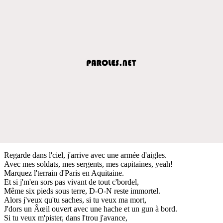
Regarde dans l'ciel, j'arrive avec une armée d'aigles.
Avec mes soldats, mes sergents, mes capitaines, yeah!
Marquez l'terrain d'Paris en Aquitaine.
Et si j'm'en sors pas vivant de tout c'bordel,
Même six pieds sous terre, D-O-N reste immortel.
Alors j'veux qu'tu saches, si tu veux ma mort,
J'dors un Âœil ouvert avec une hache et un gun à bord.
Si tu veux m'pister, dans l'trou j'avance,