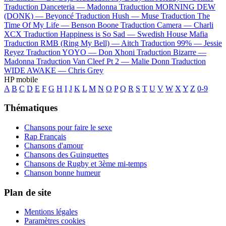
Traduction Danceteria —
Madonna
Traduction MORNING DEW
(DONK) —
Beyoncé
Traduction Hush —
Muse
Traduction The
Time Of My Life —
Benson Boone
Traduction Camera —
Charli
XCX
Traduction Happiness is So Sad —
Swedish House Mafia
Traduction RMB (Ring My Bell) —
Aitch
Traduction 99% —
Jessie
Reyez
Traduction YOYO —
Don Xhoni
Traduction Bizarre —
Madonna
Traduction Van Cleef Pt 2 —
Malie Donn
Traduction
WIDE AWAKE —
Chris Grey
HP mobile
A
B
C
D
E
F
G
H
I
J
K
L
M
N
O
P
Q
R
S
T
U
V
W
X
Y
Z
0-9
Thématiques
Chansons pour faire le sexe
Rap Français
Chansons d'amour
Chansons des Guinguettes
Chansons de Rugby et 3ème mi-temps
Chanson bonne humeur
Plan de site
Mentions légales
Paramètres cookies