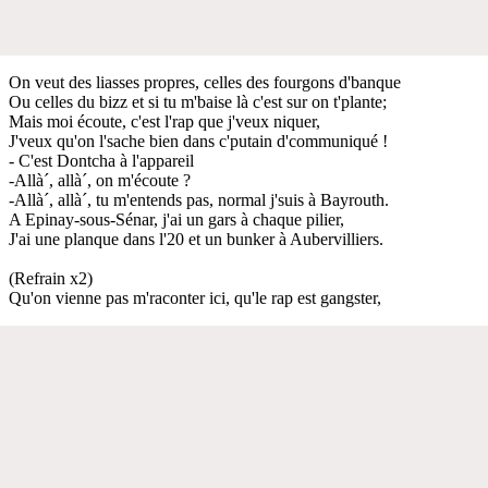
On veut des liasses propres, celles des fourgons d'banque
Ou celles du bizz et si tu m'baise là c'est sur on t'plante;
Mais moi écoute, c'est l'rap que j'veux niquer,
J'veux qu'on l'sache bien dans c'putain d'communiqué !
- C'est Dontcha à l'appareil
-Allà´, allà´, on m'écoute ?
-Allà´, allà´, tu m'entends pas, normal j'suis à Bayrouth.
A Epinay-sous-Sénar, j'ai un gars à chaque pilier,
J'ai une planque dans l'20 et un bunker à Aubervilliers.
(Refrain x2)
Qu'on vienne pas m'raconter ici, qu'le rap est gangster,