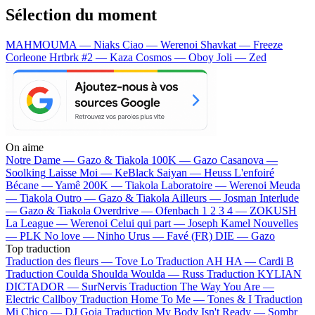
Sélection du moment
MAHMOUMA — Niaks
Ciao — Werenoi
Shavkat — Freeze
Corleone
Hrtbrk #2 — Kaza
Cosmos — Oboy
Joli — Zed
On aime
Notre Dame —
Gazo & Tiakola
100K —
Gazo
Casanova —
Soolking
Laisse Moi —
KeBlack
Saiyan —
Heuss L'enfoiré
Bécane —
Yamê
200K —
Tiakola
Laboratoire —
Werenoi
Meuda
—
Tiakola
Outro —
Gazo & Tiakola
Ailleurs —
Josman
Interlude
—
Gazo & Tiakola
Overdrive —
Ofenbach
1 2 3 4 —
ZOKUSH
La League —
Werenoi
Celui qui part —
Joseph Kamel
Nouvelles
—
PLK
No love —
Ninho
Urus —
Favé (FR)
DIE —
Gazo
Top traduction
Traduction des fleurs —
Tove Lo
Traduction AH HA —
Cardi B
Traduction Coulda Shoulda Woulda —
Russ
Traduction KYLIAN
DICTADOR —
SurNervis
Traduction The Way You Are —
Electric Callboy
Traduction Home To Me —
Tones & I
Traduction
Mi Chico —
DJ Goja
Traduction My Body Isn't Ready —
Sombr