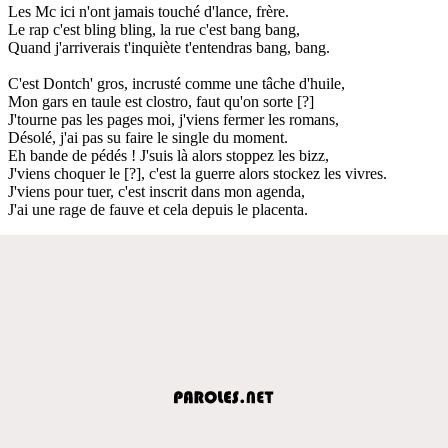
Les Mc ici n'ont jamais touché d'lance, frère.
Le rap c'est bling bling, la rue c'est bang bang,
Quand j'arriverais t'inquiète t'entendras bang, bang.
C'est Dontch' gros, incrusté comme une tâche d'huile,
Mon gars en taule est clostro, faut qu'on sorte [?]
J'tourne pas les pages moi, j'viens fermer les romans,
Désolé, j'ai pas su faire le single du moment.
Eh bande de pédés ! J'suis là alors stoppez les bizz,
J'viens choquer le [?], c'est la guerre alors stockez les vivres.
J'viens pour tuer, c'est inscrit dans mon agenda,
J'ai une rage de fauve et cela depuis le placenta.