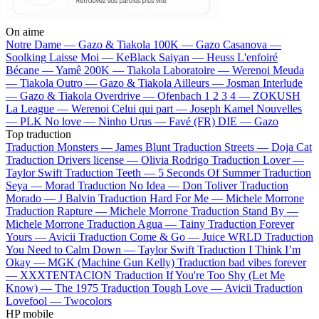
On aime
Notre Dame —
Gazo & Tiakola
100K —
Gazo
Casanova —
Soolking
Laisse Moi —
KeBlack
Saiyan —
Heuss L'enfoiré
Bécane —
Yamê
200K —
Tiakola
Laboratoire —
Werenoi
Meuda
—
Tiakola
Outro —
Gazo & Tiakola
Ailleurs —
Josman
Interlude
—
Gazo & Tiakola
Overdrive —
Ofenbach
1 2 3 4 —
ZOKUSH
La League —
Werenoi
Celui qui part —
Joseph Kamel
Nouvelles
—
PLK
No love —
Ninho
Urus —
Favé (FR)
DIE —
Gazo
Top traduction
Traduction Monsters —
James Blunt
Traduction Streets —
Doja Cat
Traduction Drivers license —
Olivia Rodrigo
Traduction Lover —
Taylor Swift
Traduction Teeth —
5 Seconds Of Summer
Traduction
Seya —
Morad
Traduction No Idea —
Don Toliver
Traduction
Morado —
J Balvin
Traduction Hard For Me —
Michele Morrone
Traduction Rapture —
Michele Morrone
Traduction Stand By —
Michele Morrone
Traduction Agua —
Tainy
Traduction Forever
Yours —
Avicii
Traduction Come & Go —
Juice WRLD
Traduction
You Need to Calm Down —
Taylor Swift
Traduction I Think I’m
Okay —
MGK (Machine Gun Kelly)
Traduction bad vibes forever
—
XXXTENTACION
Traduction If You're Too Shy (Let Me
Know) —
The 1975
Traduction Tough Love —
Avicii
Traduction
Lovefool —
Twocolors
HP mobile