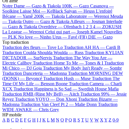
On aime
Notre Dame —
Gazo & Tiakola
100K —
Gazo
Casanova —
Soolking
Laisse Moi —
KeBlack
Saiyan —
Heuss L'enfoiré
Bécane —
Yamê
200K —
Tiakola
Laboratoire —
Werenoi
Meuda
—
Tiakola
Outro —
Gazo & Tiakola
Ailleurs —
Josman
Interlude
—
Gazo & Tiakola
Overdrive —
Ofenbach
1 2 3 4 —
ZOKUSH
La League —
Werenoi
Celui qui part —
Joseph Kamel
Nouvelles
—
PLK
No love —
Ninho
Urus —
Favé (FR)
DIE —
Gazo
Top traduction
Traduction des fleurs —
Tove Lo
Traduction AH HA —
Cardi B
Traduction Coulda Shoulda Woulda —
Russ
Traduction KYLIAN
DICTADOR —
SurNervis
Traduction The Way You Are —
Electric Callboy
Traduction Home To Me —
Tones & I
Traduction
Mi Chico —
DJ Goja
Traduction My Body Isn't Ready —
Sombr
Traduction Danceteria —
Madonna
Traduction MORNING DEW
(DONK) —
Beyoncé
Traduction Hush —
Muse
Traduction The
Time Of My Life —
Benson Boone
Traduction Camera —
Charli
XCX
Traduction Happiness is So Sad —
Swedish House Mafia
Traduction RMB (Ring My Bell) —
Aitch
Traduction 99% —
Jessie
Reyez
Traduction YOYO —
Don Xhoni
Traduction Bizarre —
Madonna
Traduction Van Cleef Pt 2 —
Malie Donn
Traduction
WIDE AWAKE —
Chris Grey
HP mobile
A
B
C
D
E
F
G
H
I
J
K
L
M
N
O
P
Q
R
S
T
U
V
W
X
Y
Z
0-9