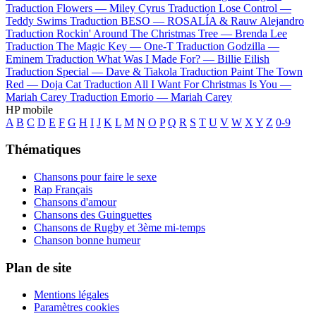
Traduction Flowers —
Miley Cyrus
Traduction Lose Control —
Teddy Swims
Traduction BESO —
ROSALÍA & Rauw Alejandro
Traduction Rockin' Around The Christmas Tree —
Brenda Lee
Traduction The Magic Key —
One-T
Traduction Godzilla —
Eminem
Traduction What Was I Made For? —
Billie Eilish
Traduction Special —
Dave & Tiakola
Traduction Paint The Town
Red —
Doja Cat
Traduction All I Want For Christmas Is You —
Mariah Carey
Traduction Emorio —
Mariah Carey
HP mobile
A
B
C
D
E
F
G
H
I
J
K
L
M
N
O
P
Q
R
S
T
U
V
W
X
Y
Z
0-9
Thématiques
Chansons pour faire le sexe
Rap Français
Chansons d'amour
Chansons des Guinguettes
Chansons de Rugby et 3ème mi-temps
Chanson bonne humeur
Plan de site
Mentions légales
Paramètres cookies