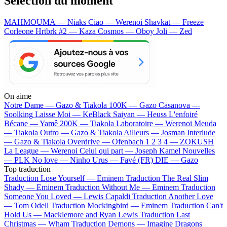
Sélection du moment
MAHMOUMA — Niaks
Ciao — Werenoi
Shavkat — Freeze
Corleone
Hrtbrk #2 — Kaza
Cosmos — Oboy
Joli — Zed
On aime
Notre Dame —
Gazo & Tiakola
100K —
Gazo
Casanova —
Soolking
Laisse Moi —
KeBlack
Saiyan —
Heuss L'enfoiré
Bécane —
Yamê
200K —
Tiakola
Laboratoire —
Werenoi
Meuda
—
Tiakola
Outro —
Gazo & Tiakola
Ailleurs —
Josman
Interlude
—
Gazo & Tiakola
Overdrive —
Ofenbach
1 2 3 4 —
ZOKUSH
La League —
Werenoi
Celui qui part —
Joseph Kamel
Nouvelles
—
PLK
No love —
Ninho
Urus —
Favé (FR)
DIE —
Gazo
Top traduction
Traduction Lose Yourself —
Eminem
Traduction The Real Slim
Shady —
Eminem
Traduction Without Me —
Eminem
Traduction
Someone You Loved —
Lewis Capaldi
Traduction Another Love
—
Tom Odell
Traduction Mockingbird —
Eminem
Traduction Can't
Hold Us —
Macklemore and Ryan Lewis
Traduction Last
Christmas —
Wham
Traduction Demons —
Imagine Dragons