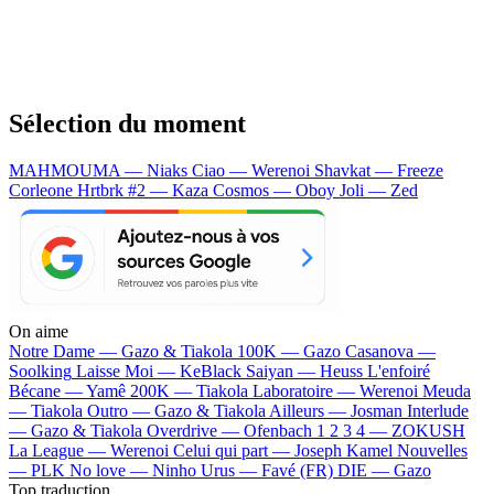
Sélection du moment
MAHMOUMA — Niaks
Ciao — Werenoi
Shavkat — Freeze
Corleone
Hrtbrk #2 — Kaza
Cosmos — Oboy
Joli — Zed
On aime
Notre Dame —
Gazo & Tiakola
100K —
Gazo
Casanova —
Soolking
Laisse Moi —
KeBlack
Saiyan —
Heuss L'enfoiré
Bécane —
Yamê
200K —
Tiakola
Laboratoire —
Werenoi
Meuda
—
Tiakola
Outro —
Gazo & Tiakola
Ailleurs —
Josman
Interlude
—
Gazo & Tiakola
Overdrive —
Ofenbach
1 2 3 4 —
ZOKUSH
La League —
Werenoi
Celui qui part —
Joseph Kamel
Nouvelles
—
PLK
No love —
Ninho
Urus —
Favé (FR)
DIE —
Gazo
Top traduction