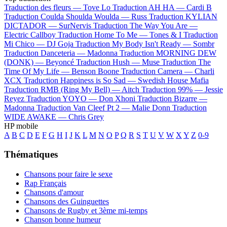
Traduction des fleurs —
Tove Lo
Traduction AH HA —
Cardi B
Traduction Coulda Shoulda Woulda —
Russ
Traduction KYLIAN
DICTADOR —
SurNervis
Traduction The Way You Are —
Electric Callboy
Traduction Home To Me —
Tones & I
Traduction
Mi Chico —
DJ Goja
Traduction My Body Isn't Ready —
Sombr
Traduction Danceteria —
Madonna
Traduction MORNING DEW
(DONK) —
Beyoncé
Traduction Hush —
Muse
Traduction The
Time Of My Life —
Benson Boone
Traduction Camera —
Charli
XCX
Traduction Happiness is So Sad —
Swedish House Mafia
Traduction RMB (Ring My Bell) —
Aitch
Traduction 99% —
Jessie
Reyez
Traduction YOYO —
Don Xhoni
Traduction Bizarre —
Madonna
Traduction Van Cleef Pt 2 —
Malie Donn
Traduction
WIDE AWAKE —
Chris Grey
HP mobile
A
B
C
D
E
F
G
H
I
J
K
L
M
N
O
P
Q
R
S
T
U
V
W
X
Y
Z
0-9
Thématiques
Chansons pour faire le sexe
Rap Français
Chansons d'amour
Chansons des Guinguettes
Chansons de Rugby et 3ème mi-temps
Chanson bonne humeur