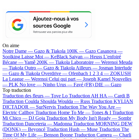
On aime
Notre Dame —
Gazo & Tiakola
100K —
Gazo
Casanova —
Soolking
Laisse Moi —
KeBlack
Saiyan —
Heuss L'enfoiré
Bécane —
Yamê
200K —
Tiakola
Laboratoire —
Werenoi
Meuda
—
Tiakola
Outro —
Gazo & Tiakola
Ailleurs —
Josman
Interlude
—
Gazo & Tiakola
Overdrive —
Ofenbach
1 2 3 4 —
ZOKUSH
La League —
Werenoi
Celui qui part —
Joseph Kamel
Nouvelles
—
PLK
No love —
Ninho
Urus —
Favé (FR)
DIE —
Gazo
Top traduction
Traduction des fleurs —
Tove Lo
Traduction AH HA —
Cardi B
Traduction Coulda Shoulda Woulda —
Russ
Traduction KYLIAN
DICTADOR —
SurNervis
Traduction The Way You Are —
Electric Callboy
Traduction Home To Me —
Tones & I
Traduction
Mi Chico —
DJ Goja
Traduction My Body Isn't Ready —
Sombr
Traduction Danceteria —
Madonna
Traduction MORNING DEW
(DONK) —
Beyoncé
Traduction Hush —
Muse
Traduction The
Time Of My Life —
Benson Boone
Traduction Camera —
Charli