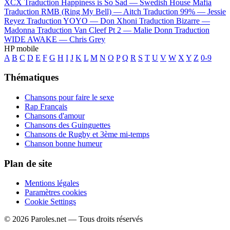
XCX
Traduction Happiness is So Sad —
Swedish House Mafia
Traduction RMB (Ring My Bell) —
Aitch
Traduction 99% —
Jessie
Reyez
Traduction YOYO —
Don Xhoni
Traduction Bizarre —
Madonna
Traduction Van Cleef Pt 2 —
Malie Donn
Traduction
WIDE AWAKE —
Chris Grey
HP mobile
A
B
C
D
E
F
G
H
I
J
K
L
M
N
O
P
Q
R
S
T
U
V
W
X
Y
Z
0-9
Thématiques
Chansons pour faire le sexe
Rap Français
Chansons d'amour
Chansons des Guinguettes
Chansons de Rugby et 3ème mi-temps
Chanson bonne humeur
Plan de site
Mentions légales
Paramètres cookies
Cookie Settings
© 2026 Paroles.net — Tous droits réservés