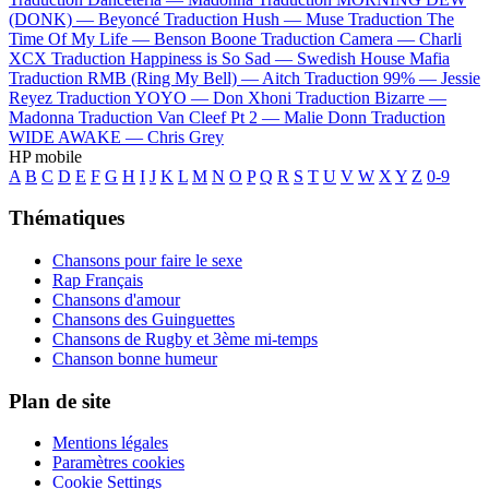
(DONK) —
Beyoncé
Traduction Hush —
Muse
Traduction The
Time Of My Life —
Benson Boone
Traduction Camera —
Charli
XCX
Traduction Happiness is So Sad —
Swedish House Mafia
Traduction RMB (Ring My Bell) —
Aitch
Traduction 99% —
Jessie
Reyez
Traduction YOYO —
Don Xhoni
Traduction Bizarre —
Madonna
Traduction Van Cleef Pt 2 —
Malie Donn
Traduction
WIDE AWAKE —
Chris Grey
HP mobile
A
B
C
D
E
F
G
H
I
J
K
L
M
N
O
P
Q
R
S
T
U
V
W
X
Y
Z
0-9
Thématiques
Chansons pour faire le sexe
Rap Français
Chansons d'amour
Chansons des Guinguettes
Chansons de Rugby et 3ème mi-temps
Chanson bonne humeur
Plan de site
Mentions légales
Paramètres cookies
Cookie Settings