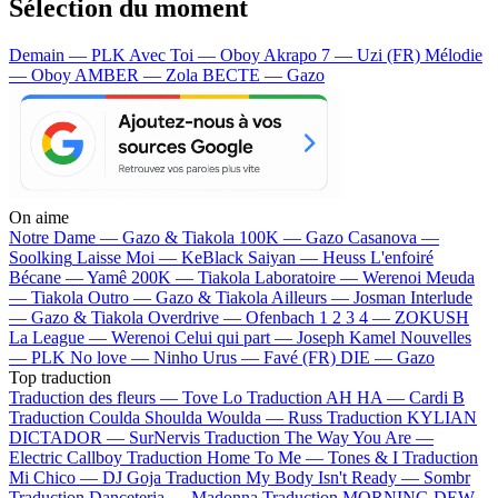
Sélection du moment
Demain — PLK
Avec Toi — Oboy
Akrapo 7 — Uzi (FR)
Mélodie
— Oboy
AMBER — Zola
BECTE — Gazo
On aime
Notre Dame —
Gazo & Tiakola
100K —
Gazo
Casanova —
Soolking
Laisse Moi —
KeBlack
Saiyan —
Heuss L'enfoiré
Bécane —
Yamê
200K —
Tiakola
Laboratoire —
Werenoi
Meuda
—
Tiakola
Outro —
Gazo & Tiakola
Ailleurs —
Josman
Interlude
—
Gazo & Tiakola
Overdrive —
Ofenbach
1 2 3 4 —
ZOKUSH
La League —
Werenoi
Celui qui part —
Joseph Kamel
Nouvelles
—
PLK
No love —
Ninho
Urus —
Favé (FR)
DIE —
Gazo
Top traduction
Traduction des fleurs —
Tove Lo
Traduction AH HA —
Cardi B
Traduction Coulda Shoulda Woulda —
Russ
Traduction KYLIAN
DICTADOR —
SurNervis
Traduction The Way You Are —
Electric Callboy
Traduction Home To Me —
Tones & I
Traduction
Mi Chico —
DJ Goja
Traduction My Body Isn't Ready —
Sombr
Traduction Danceteria —
Madonna
Traduction MORNING DEW