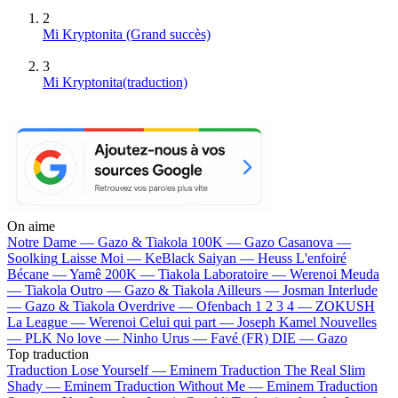
2
Mi Kryptonita
(Grand succès)
3
Mi Kryptonita(traduction)
On aime
Notre Dame —
Gazo & Tiakola
100K —
Gazo
Casanova —
Soolking
Laisse Moi —
KeBlack
Saiyan —
Heuss L'enfoiré
Bécane —
Yamê
200K —
Tiakola
Laboratoire —
Werenoi
Meuda
—
Tiakola
Outro —
Gazo & Tiakola
Ailleurs —
Josman
Interlude
—
Gazo & Tiakola
Overdrive —
Ofenbach
1 2 3 4 —
ZOKUSH
La League —
Werenoi
Celui qui part —
Joseph Kamel
Nouvelles
—
PLK
No love —
Ninho
Urus —
Favé (FR)
DIE —
Gazo
Top traduction
Traduction Lose Yourself —
Eminem
Traduction The Real Slim
Shady —
Eminem
Traduction Without Me —
Eminem
Traduction