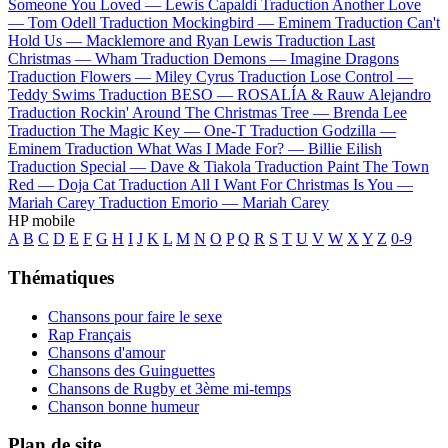
Someone You Loved —
Lewis Capaldi
Traduction Another Love
—
Tom Odell
Traduction Mockingbird —
Eminem
Traduction Can't
Hold Us —
Macklemore and Ryan Lewis
Traduction Last
Christmas —
Wham
Traduction Demons —
Imagine Dragons
Traduction Flowers —
Miley Cyrus
Traduction Lose Control —
Teddy Swims
Traduction BESO —
ROSALÍA & Rauw Alejandro
Traduction Rockin' Around The Christmas Tree —
Brenda Lee
Traduction The Magic Key —
One-T
Traduction Godzilla —
Eminem
Traduction What Was I Made For? —
Billie Eilish
Traduction Special —
Dave & Tiakola
Traduction Paint The Town
Red —
Doja Cat
Traduction All I Want For Christmas Is You —
Mariah Carey
Traduction Emorio —
Mariah Carey
HP mobile
A
B
C
D
E
F
G
H
I
J
K
L
M
N
O
P
Q
R
S
T
U
V
W
X
Y
Z
0-9
Thématiques
Chansons pour faire le sexe
Rap Français
Chansons d'amour
Chansons des Guinguettes
Chansons de Rugby et 3ème mi-temps
Chanson bonne humeur
Plan de site