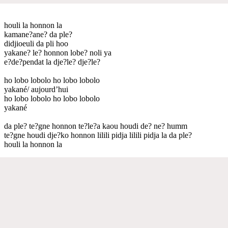
houli la honnon la
kamane?ane? da ple?
didjioeuli da pli hoo
yakane? le? honnon lobe? noli ya
e?de?pendat la dje?le? dje?le?
ho lobo lobolo ho lobo lobolo
yakané/ aujourd’hui
ho lobo lobolo ho lobo lobolo
yakané
da ple? te?gne honnon te?le?a kaou houdi de? ne? humm
te?gne houdi dje?ko honnon lilili pidja lilili pidja la da ple?
houli la honnon la