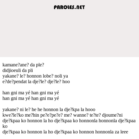
kamane?ane? da ple?
didjioeuli da pli
yakane? le? honnon lobe? noli ya
e?de?pendat la dje?le? dje?le? hoo
han gni ma yé han gni ma yé
han gni ma yé han gni ma yé
yakane? ni le? he he honnon la dje?kpa la hooo
kwe?le?ko me?hin pe?e?pe?e? me? wanne? te?te? djoume?ni
dje?kpaa ko honnon la ho dje?kpaa ko honnonla honnonla dje?kpaa
ko
dje?kpaa ko honnon la ho dje?kpaa ko honnon honnonla za leee