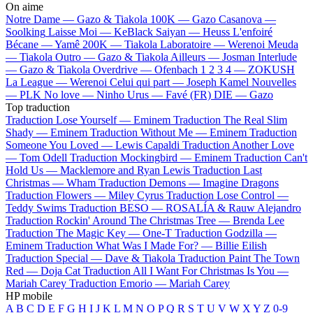
On aime
Notre Dame —
Gazo & Tiakola
100K —
Gazo
Casanova —
Soolking
Laisse Moi —
KeBlack
Saiyan —
Heuss L'enfoiré
Bécane —
Yamê
200K —
Tiakola
Laboratoire —
Werenoi
Meuda
—
Tiakola
Outro —
Gazo & Tiakola
Ailleurs —
Josman
Interlude
—
Gazo & Tiakola
Overdrive —
Ofenbach
1 2 3 4 —
ZOKUSH
La League —
Werenoi
Celui qui part —
Joseph Kamel
Nouvelles
—
PLK
No love —
Ninho
Urus —
Favé (FR)
DIE —
Gazo
Top traduction
Traduction Lose Yourself —
Eminem
Traduction The Real Slim
Shady —
Eminem
Traduction Without Me —
Eminem
Traduction
Someone You Loved —
Lewis Capaldi
Traduction Another Love
—
Tom Odell
Traduction Mockingbird —
Eminem
Traduction Can't
Hold Us —
Macklemore and Ryan Lewis
Traduction Last
Christmas —
Wham
Traduction Demons —
Imagine Dragons
Traduction Flowers —
Miley Cyrus
Traduction Lose Control —
Teddy Swims
Traduction BESO —
ROSALÍA & Rauw Alejandro
Traduction Rockin' Around The Christmas Tree —
Brenda Lee
Traduction The Magic Key —
One-T
Traduction Godzilla —
Eminem
Traduction What Was I Made For? —
Billie Eilish
Traduction Special —
Dave & Tiakola
Traduction Paint The Town
Red —
Doja Cat
Traduction All I Want For Christmas Is You —
Mariah Carey
Traduction Emorio —
Mariah Carey
HP mobile
A
B
C
D
E
F
G
H
I
J
K
L
M
N
O
P
Q
R
S
T
U
V
W
X
Y
Z
0-9