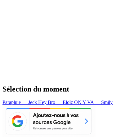
Sélection du moment
Parapluie — Jeck
Hey Bro — Eloïz
ON Y VA — Smily