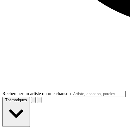
Rechercher un artiste ou une chanson
Thématiques