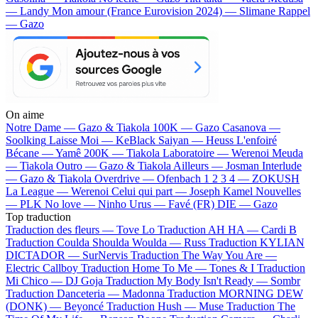
— Landy
Mon amour (France Eurovision 2024) — Slimane
Rappel
— Gazo
On aime
Notre Dame —
Gazo & Tiakola
100K —
Gazo
Casanova —
Soolking
Laisse Moi —
KeBlack
Saiyan —
Heuss L'enfoiré
Bécane —
Yamê
200K —
Tiakola
Laboratoire —
Werenoi
Meuda
—
Tiakola
Outro —
Gazo & Tiakola
Ailleurs —
Josman
Interlude
—
Gazo & Tiakola
Overdrive —
Ofenbach
1 2 3 4 —
ZOKUSH
La League —
Werenoi
Celui qui part —
Joseph Kamel
Nouvelles
—
PLK
No love —
Ninho
Urus —
Favé (FR)
DIE —
Gazo
Top traduction
Traduction des fleurs —
Tove Lo
Traduction AH HA —
Cardi B
Traduction Coulda Shoulda Woulda —
Russ
Traduction KYLIAN
DICTADOR —
SurNervis
Traduction The Way You Are —
Electric Callboy
Traduction Home To Me —
Tones & I
Traduction
Mi Chico —
DJ Goja
Traduction My Body Isn't Ready —
Sombr
Traduction Danceteria —
Madonna
Traduction MORNING DEW
(DONK) —
Beyoncé
Traduction Hush —
Muse
Traduction The