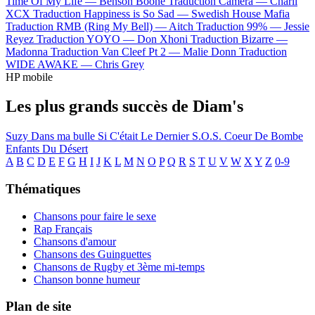
Time Of My Life —
Benson Boone
Traduction Camera —
Charli
XCX
Traduction Happiness is So Sad —
Swedish House Mafia
Traduction RMB (Ring My Bell) —
Aitch
Traduction 99% —
Jessie
Reyez
Traduction YOYO —
Don Xhoni
Traduction Bizarre —
Madonna
Traduction Van Cleef Pt 2 —
Malie Donn
Traduction
WIDE AWAKE —
Chris Grey
HP mobile
Les plus grands succès de Diam's
Suzy
Dans ma bulle
Si C'était Le Dernier
S.O.S.
Coeur De Bombe
Enfants Du Désert
A
B
C
D
E
F
G
H
I
J
K
L
M
N
O
P
Q
R
S
T
U
V
W
X
Y
Z
0-9
Thématiques
Chansons pour faire le sexe
Rap Français
Chansons d'amour
Chansons des Guinguettes
Chansons de Rugby et 3ème mi-temps
Chanson bonne humeur
Plan de site