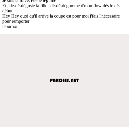
Je suis la force, elle le légume
Et j'dé-dé-déguste la fille j'dé-dé-dégomme d'mon flow dès le dé-
début
Hey Hey quoi qu'il arrive la coupe est pour moi j'fais l'nécessaire
pour remporter
l'tournoi