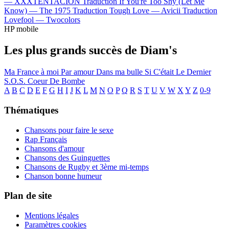
—
XXXTENTACION
Traduction If You're Too Shy (Let Me
Know) —
The 1975
Traduction Tough Love —
Avicii
Traduction
Lovefool —
Twocolors
HP mobile
Les plus grands succès de Diam's
Ma France à moi
Par amour
Dans ma bulle
Si C'était Le Dernier
S.O.S.
Coeur De Bombe
A
B
C
D
E
F
G
H
I
J
K
L
M
N
O
P
Q
R
S
T
U
V
W
X
Y
Z
0-9
Thématiques
Chansons pour faire le sexe
Rap Français
Chansons d'amour
Chansons des Guinguettes
Chansons de Rugby et 3ème mi-temps
Chanson bonne humeur
Plan de site
Mentions légales
Paramètres cookies