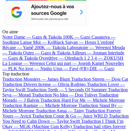
On aime
Notre Dame —
Gazo & Tiakola
100K —
Gazo
Casanova —
Soolking
Laisse Moi —
KeBlack
Saiyan —
Heuss L'enfoiré
Bécane —
Yamê
200K —
Tiakola
Laboratoire —
Werenoi
Meuda
—
Tiakola
Outro —
Gazo & Tiakola
Ailleurs —
Josman
Interlude
—
Gazo & Tiakola
Overdrive —
Ofenbach
1 2 3 4 —
ZOKUSH
La League —
Werenoi
Celui qui part —
Joseph Kamel
Nouvelles
—
PLK
No love —
Ninho
Urus —
Favé (FR)
DIE —
Gazo
Top traduction
Traduction Monsters —
James Blunt
Traduction Streets —
Doja Cat
Traduction Drivers license —
Olivia Rodrigo
Traduction Lover —
Taylor Swift
Traduction Teeth —
5 Seconds Of Summer
Traduction
Seya —
Morad
Traduction No Idea —
Don Toliver
Traduction
Morado —
J Balvin
Traduction Hard For Me —
Michele Morrone
Traduction Rapture —
Michele Morrone
Traduction Stand By —
Michele Morrone
Traduction Agua —
Tainy
Traduction Forever
Yours —
Avicii
Traduction Come & Go —
Juice WRLD
Traduction
You Need to Calm Down —
Taylor Swift
Traduction I Think I’m
Okay —
MGK (Machine Gun Kelly)
Traduction bad vibes forever