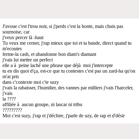
J'avoue c'est l'trou noir, si j'perds c'est la honte, mais chuis pas
sournoise, car
j'veux percer là -haut
Tu veux me cerner, j'rap mieux que toi et ta bande, direct quand tu
m'ecoutes
ferme-la cash, et abandonne bon diam's diamant
j'vais lui mettre un perfect
elle a à peine laché une phrase que déjà moi j'intercepte
tu en dis quoi d'ça, est-ce que tu contestes c'est pas un zard-ha qu'on
m'ai pris
dans c'contexte moi c'te suzy
j'vais la rabaisser, l'humilier, des vannes par milliers j'vais l'harceler,
j'vais
la ????
affiliée à aucun groupe, ni lascar ni tribu
?????????
Moi c'est suzy, j'rap et j'déchire, j'parle de uzy, de rap et d'désir