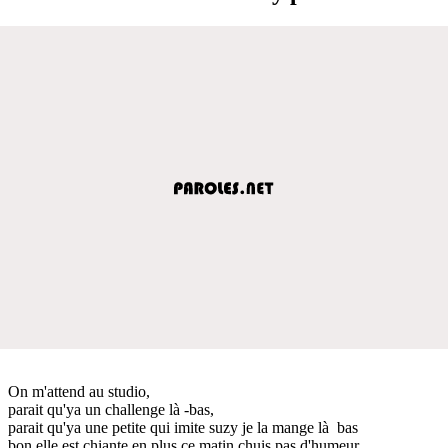
On m'attend au studio,
parait qu'ya un challenge là -bas,
parait qu'ya une petite qui imite suzy je la mange là bas
bon elle est chiante en plus ce matin chuis pas d'humeur