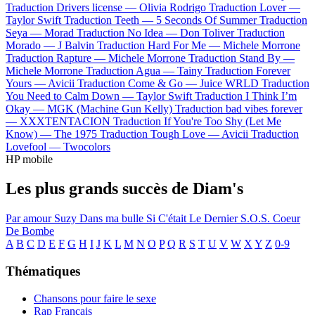
Traduction Drivers license —
Olivia Rodrigo
Traduction Lover —
Taylor Swift
Traduction Teeth —
5 Seconds Of Summer
Traduction
Seya —
Morad
Traduction No Idea —
Don Toliver
Traduction
Morado —
J Balvin
Traduction Hard For Me —
Michele Morrone
Traduction Rapture —
Michele Morrone
Traduction Stand By —
Michele Morrone
Traduction Agua —
Tainy
Traduction Forever
Yours —
Avicii
Traduction Come & Go —
Juice WRLD
Traduction
You Need to Calm Down —
Taylor Swift
Traduction I Think I’m
Okay —
MGK (Machine Gun Kelly)
Traduction bad vibes forever
—
XXXTENTACION
Traduction If You're Too Shy (Let Me
Know) —
The 1975
Traduction Tough Love —
Avicii
Traduction
Lovefool —
Twocolors
HP mobile
Les plus grands succès de Diam's
Par amour
Suzy
Dans ma bulle
Si C'était Le Dernier
S.O.S.
Coeur
De Bombe
A
B
C
D
E
F
G
H
I
J
K
L
M
N
O
P
Q
R
S
T
U
V
W
X
Y
Z
0-9
Thématiques
Chansons pour faire le sexe
Rap Français