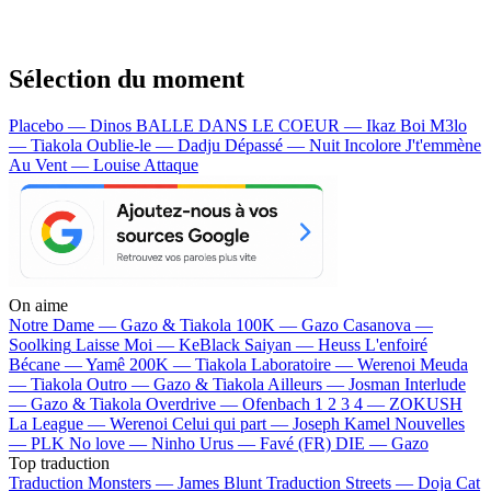
Sélection du moment
Placebo — Dinos
BALLE DANS LE COEUR — Ikaz Boi
M3lo
— Tiakola
Oublie-le — Dadju
Dépassé — Nuit Incolore
J't'emmène
Au Vent — Louise Attaque
On aime
Notre Dame —
Gazo & Tiakola
100K —
Gazo
Casanova —
Soolking
Laisse Moi —
KeBlack
Saiyan —
Heuss L'enfoiré
Bécane —
Yamê
200K —
Tiakola
Laboratoire —
Werenoi
Meuda
—
Tiakola
Outro —
Gazo & Tiakola
Ailleurs —
Josman
Interlude
—
Gazo & Tiakola
Overdrive —
Ofenbach
1 2 3 4 —
ZOKUSH
La League —
Werenoi
Celui qui part —
Joseph Kamel
Nouvelles
—
PLK
No love —
Ninho
Urus —
Favé (FR)
DIE —
Gazo
Top traduction
Traduction Monsters —
James Blunt
Traduction Streets —
Doja Cat