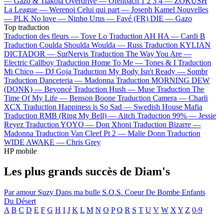
—
Gazo & Tiakola
Overdrive —
Ofenbach
1 2 3 4 —
ZOKUSH
La League —
Werenoi
Celui qui part —
Joseph Kamel
Nouvelles
—
PLK
No love —
Ninho
Urus —
Favé (FR)
DIE —
Gazo
Top traduction
Traduction des fleurs —
Tove Lo
Traduction AH HA —
Cardi B
Traduction Coulda Shoulda Woulda —
Russ
Traduction KYLIAN
DICTADOR —
SurNervis
Traduction The Way You Are —
Electric Callboy
Traduction Home To Me —
Tones & I
Traduction
Mi Chico —
DJ Goja
Traduction My Body Isn't Ready —
Sombr
Traduction Danceteria —
Madonna
Traduction MORNING DEW
(DONK) —
Beyoncé
Traduction Hush —
Muse
Traduction The
Time Of My Life —
Benson Boone
Traduction Camera —
Charli
XCX
Traduction Happiness is So Sad —
Swedish House Mafia
Traduction RMB (Ring My Bell) —
Aitch
Traduction 99% —
Jessie
Reyez
Traduction YOYO —
Don Xhoni
Traduction Bizarre —
Madonna
Traduction Van Cleef Pt 2 —
Malie Donn
Traduction
WIDE AWAKE —
Chris Grey
HP mobile
Les plus grands succès de Diam's
Par amour
Suzy
Dans ma bulle
S.O.S.
Coeur De Bombe
Enfants
Du Désert
A
B
C
D
E
F
G
H
I
J
K
L
M
N
O
P
Q
R
S
T
U
V
W
X
Y
Z
0-9