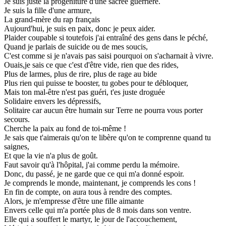
Je suis juste la progéniture d'une sacrée guerrière.
Je suis la fille d'une armure,
La grand-mère du rap français
Aujourd'hui, je suis en paix, donc je peux aider.
Plaider coupable si toutefois j'ai entraîné des gens dans le péché,
Quand je parlais de suicide ou de mes soucis,
C'est comme si je n'avais pas saisi pourquoi on s'acharnait à vivre.
Ouais,je sais ce que c'est d'être vide, rien que des rides,
Plus de larmes, plus de rire, plus de rage au bide
Plus rien qui puisse te booster, tu gobes pour te débloquer,
Mais ton mal-être n'est pas guéri, t'es juste droguée
Solidaire envers les dépressifs,
Solitaire car aucun être humain sur Terre ne pourra vous porter
secours.
Cherche la paix au fond de toi-même !
Je sais que t'aimerais qu'on te libère qu'on te comprenne quand tu
saignes,
Et que la vie n'a plus de goût.
Faut savoir qu'à l'hôpital, j'ai comme perdu la mémoire.
Donc, du passé, je ne garde que ce qui m'a donné espoir.
Je comprends le monde, maintenant, je comprends les cons !
En fin de compte, on aura tous à rendre des comptes.
Alors, je m'empresse d'être une fille aimante
Envers celle qui m'a portée plus de 8 mois dans son ventre.
Elle qui a souffert le martyr, le jour de l'accouchement,