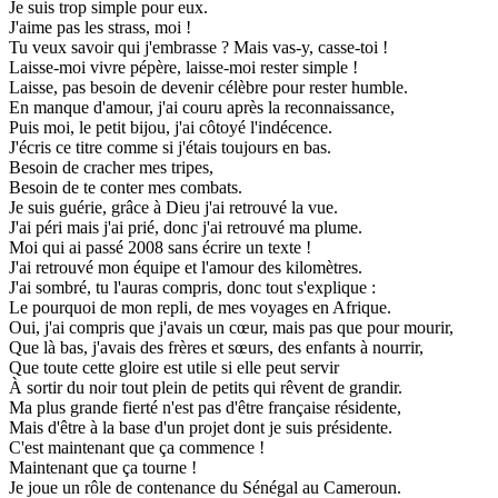
Je suis trop simple pour eux.
J'aime pas les strass, moi !
Tu veux savoir qui j'embrasse ? Mais vas-y, casse-toi !
Laisse-moi vivre pépère, laisse-moi rester simple !
Laisse, pas besoin de devenir célèbre pour rester humble.
En manque d'amour, j'ai couru après la reconnaissance,
Puis moi, le petit bijou, j'ai côtoyé l'indécence.
J'écris ce titre comme si j'étais toujours en bas.
Besoin de cracher mes tripes,
Besoin de te conter mes combats.
Je suis guérie, grâce à Dieu j'ai retrouvé la vue.
J'ai péri mais j'ai prié, donc j'ai retrouvé ma plume.
Moi qui ai passé 2008 sans écrire un texte !
J'ai retrouvé mon équipe et l'amour des kilomètres.
J'ai sombré, tu l'auras compris, donc tout s'explique :
Le pourquoi de mon repli, de mes voyages en Afrique.
Oui, j'ai compris que j'avais un cœur, mais pas que pour mourir,
Que là bas, j'avais des frères et sœurs, des enfants à nourrir,
Que toute cette gloire est utile si elle peut servir
À sortir du noir tout plein de petits qui rêvent de grandir.
Ma plus grande fierté n'est pas d'être française résidente,
Mais d'être à la base d'un projet dont je suis présidente.
C'est maintenant que ça commence !
Maintenant que ça tourne !
Je joue un rôle de contenance du Sénégal au Cameroun.