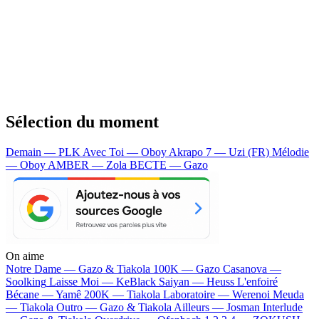
Sélection du moment
Demain — PLK
Avec Toi — Oboy
Akrapo 7 — Uzi (FR)
Mélodie
— Oboy
AMBER — Zola
BECTE — Gazo
On aime
Notre Dame —
Gazo & Tiakola
100K —
Gazo
Casanova —
Soolking
Laisse Moi —
KeBlack
Saiyan —
Heuss L'enfoiré
Bécane —
Yamê
200K —
Tiakola
Laboratoire —
Werenoi
Meuda
—
Tiakola
Outro —
Gazo & Tiakola
Ailleurs —
Josman
Interlude