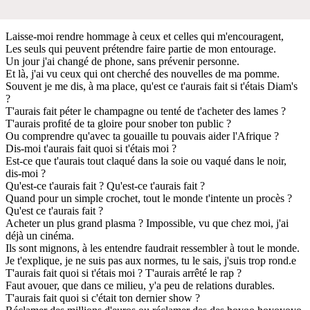
Laisse-moi rendre hommage à ceux et celles qui m'encouragent,
Les seuls qui peuvent prétendre faire partie de mon entourage.
Un jour j'ai changé de phone, sans prévenir personne.
Et là, j'ai vu ceux qui ont cherché des nouvelles de ma pomme.
Souvent je me dis, à ma place, qu'est ce t'aurais fait si t'étais Diam's
?
T'aurais fait péter le champagne ou tenté de t'acheter des lames ?
T'aurais profité de ta gloire pour snober ton public ?
Ou comprendre qu'avec ta gouaille tu pouvais aider l'Afrique ?
Dis-moi t'aurais fait quoi si t'étais moi ?
Est-ce que t'aurais tout claqué dans la soie ou vaqué dans le noir,
dis-moi ?
Qu'est-ce t'aurais fait ? Qu'est-ce t'aurais fait ?
Quand pour un simple crochet, tout le monde t'intente un procès ?
Qu'est ce t'aurais fait ?
Acheter un plus grand plasma ? Impossible, vu que chez moi, j'ai
déjà un cinéma.
Ils sont mignons, à les entendre faudrait ressembler à tout le monde.
Je t'explique, je ne suis pas aux normes, tu le sais, j'suis trop rond.e
T'aurais fait quoi si t'étais moi ? T'aurais arrêté le rap ?
Faut avouer, que dans ce milieu, y'a peu de relations durables.
T'aurais fait quoi si c'était ton dernier show ?