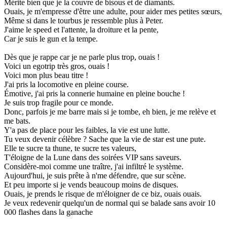
Mérite bien que je la couvre de bisous et de diamants.
Ouais, je m'empresse d'être une adulte, pour aider mes petites sœurs,
Même si dans le tourbus je ressemble plus à Peter.
J'aime le speed et l'attente, la droiture et la pente,
Car je suis le gun et la tempe.
Dès que je rappe car je ne parle plus trop, ouais !
Voici un egotrip très gros, ouais !
Voici mon plus beau titre !
J'ai pris la locomotive en pleine course.
Émotive, j'ai pris la connerie humaine en pleine bouche !
Je suis trop fragile pour ce monde.
Donc, parfois je me barre mais si je tombe, eh bien, je me relève et
me bats.
Y'a pas de place pour les faibles, la vie est une lutte.
Tu veux devenir célèbre ? Sache que la vie de star est une pute.
Elle te sucre ta thune, te sucre tes valeurs,
T'éloigne de la Lune dans des soirées VIP sans saveurs.
Considère-moi comme une traître, j'ai infiltré le système.
Aujourd'hui, je suis prête à n'me défendre, que sur scène.
Et peu importe si je vends beaucoup moins de disques.
Ouais, je prends le risque de m'éloigner de ce biz, ouais ouais.
Je veux redevenir quelqu'un de normal qui se balade sans avoir 10
000 flashes dans la ganache