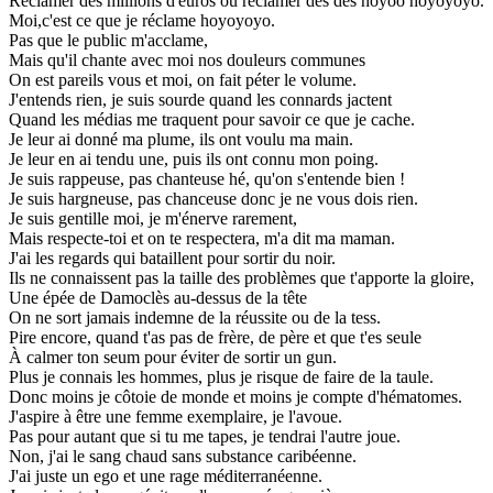
Réclamer des millions d'euros ou réclamer des des hoyoo hoyoyoyo.
Moi,c'est ce que je réclame hoyoyoyo.
Pas que le public m'acclame,
Mais qu'il chante avec moi nos douleurs communes
On est pareils vous et moi, on fait péter le volume.
J'entends rien, je suis sourde quand les connards jactent
Quand les médias me traquent pour savoir ce que je cache.
Je leur ai donné ma plume, ils ont voulu ma main.
Je leur en ai tendu une, puis ils ont connu mon poing.
Je suis rappeuse, pas chanteuse hé, qu'on s'entende bien !
Je suis hargneuse, pas chanceuse donc je ne vous dois rien.
Je suis gentille moi, je m'énerve rarement,
Mais respecte-toi et on te respectera, m'a dit ma maman.
J'ai les regards qui bataillent pour sortir du noir.
Ils ne connaissent pas la taille des problèmes que t'apporte la gloire,
Une épée de Damoclès au-dessus de la tête
On ne sort jamais indemne de la réussite ou de la tess.
Pire encore, quand t'as pas de frère, de père et que t'es seule
À calmer ton seum pour éviter de sortir un gun.
Plus je connais les hommes, plus je risque de faire de la taule.
Donc moins je côtoie de monde et moins je compte d'hématomes.
J'aspire à être une femme exemplaire, je l'avoue.
Pas pour autant que si tu me tapes, je tendrai l'autre joue.
Non, j'ai le sang chaud sans substance caribéenne.
J'ai juste un ego et une rage méditerranéenne.