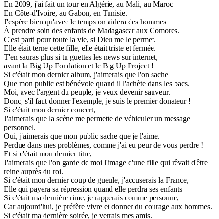
En 2009, j'ai fait un tour en Algérie, au Mali, au Maroc
En Côte-d'Ivoire, au Gabon, en Tunisie.
J'espère bien qu'avec le temps on aidera des hommes
À prendre soin des enfants de Madagascar aux Comores.
C'est parti pour toute la vie, si Dieu me le permet.
Elle était terne cette fille, elle était triste et fermée.
T'en sauras plus si tu guettes les news sur internet,
avant la Big Up Fondation et le Big Up Project !
Si c'était mon dernier album, j'aimerais que l'on sache
Que mon public est bénévole quand il l'achète dans les bacs.
Moi, avec l'argent du peuple, je veux devenir sauveur.
Donc, s'il faut donner l'exemple, je suis le premier donateur !
Si c'était mon dernier concert,
J'aimerais que la scène me permette de véhiculer un message
personnel.
Oui, j'aimerais que mon public sache que je l'aime.
Perdue dans mes problèmes, comme j'ai eu peur de vous perdre !
Et si c'était mon dernier titre,
J'aimerais que l'on garde de moi l'image d'une fille qui rêvait d'être
reine auprès du roi.
Si c'était mon dernier coup de gueule, j'accuserais la France,
Elle qui payera sa répression quand elle perdra ses enfants
Si c'était ma dernière rime, je rapperais comme personne,
Car aujourd'hui, je préfère vivre et donner du courage aux hommes.
Si c'était ma dernière soirée, je verrais mes amis.