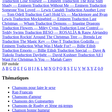
Traduction Lose Yourself —
Eminem
Traduction The Real Slim
Shady —
Eminem
Traduction Without Me —
Eminem
Traduction
Someone You Loved —
Lewis Capaldi
Traduction Another Love
—
Tom Odell
Traduction Can't Hold Us —
Macklemore and Ryan
Lewis
Traduction Mockingbird —
Eminem
Traduction Last
Christmas —
Wham
Traduction Demons —
Imagine Dragons
Traduction Flowers —
Miley Cyrus
Traduction Lose Control —
Teddy Swims
Traduction BESO —
ROSALÍA & Rauw Alejandro
Traduction Rockin' Around The Christmas Tree —
Brenda Lee
Traduction The Magic Key —
One-T
Traduction Godzilla —
Eminem
Traduction What Was I Made For? —
Billie Eilish
Traduction Emorio —
Billie Eilish
Traduction Special —
Dave &
Tiakola
Traduction Daylight —
David Kushner
Traduction All I
Want For Christmas Is You —
Mariah Carey
HP mobile
A
B
C
D
E
F
G
H
I
J
K
L
M
N
O
P
Q
R
S
T
U
V
W
X
Y
Z
0-9
Thématiques
Chansons pour faire le sexe
Rap Français
Chansons d'amour
Chansons des Guinguettes
Chansons de Rugby et 3ème mi-temps
Chanson bonne humeur