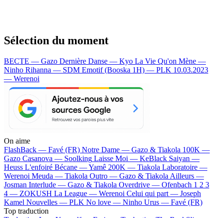
Sélection du moment
BECTE — Gazo
Dernière Danse — Kyo
La Vie Qu'on Mène —
Ninho
Rihanna — SDM
Emotif (Booska 1H) — PLK
10.03.2023
— Werenoi
On aime
FlashBack —
Favé (FR)
Notre Dame —
Gazo & Tiakola
100K —
Gazo
Casanova —
Soolking
Laisse Moi —
KeBlack
Saiyan —
Heuss L'enfoiré
Bécane —
Yamê
200K —
Tiakola
Laboratoire —
Werenoi
Meuda —
Tiakola
Outro —
Gazo & Tiakola
Ailleurs —
Josman
Interlude —
Gazo & Tiakola
Overdrive —
Ofenbach
1 2 3
4 —
ZOKUSH
La League —
Werenoi
Celui qui part —
Joseph
Kamel
Nouvelles —
PLK
No love —
Ninho
Urus —
Favé (FR)
Top traduction