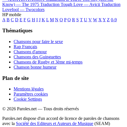
Know) —
The 1975
Traduction Tough Love —
Avicii
Traduction
Lovefool —
Twocolors
HP mobile
A
B
C
D
E
F
G
H
I
J
K
L
M
N
O
P
Q
R
S
T
U
V
W
X
Y
Z
0-9
Thématiques
Chansons pour faire le sexe
Rap Français
Chansons d'amour
Chansons des Guinguettes
Chansons de Rugby et 3ème mi-temps
Chanson bonne humeur
Plan de site
Mentions légales
Paramètres cookies
Cookie Settings
© 2026 Paroles.net — Tous droits réservés
Paroles.net dispose d'un accord de licence de paroles de chansons
avec la
Société des Editeurs et Auteurs de Musique
(SEAM)