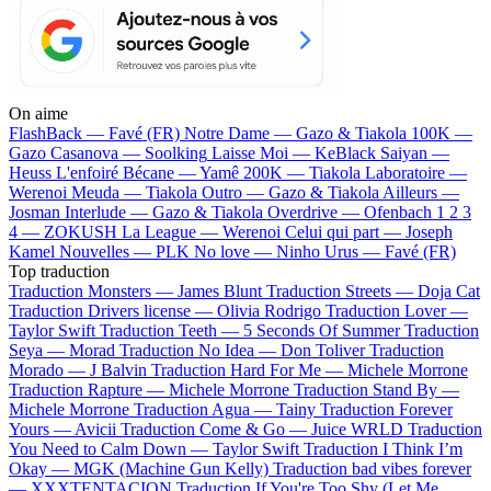
On aime
FlashBack —
Favé (FR)
Notre Dame —
Gazo & Tiakola
100K —
Gazo
Casanova —
Soolking
Laisse Moi —
KeBlack
Saiyan —
Heuss L'enfoiré
Bécane —
Yamê
200K —
Tiakola
Laboratoire —
Werenoi
Meuda —
Tiakola
Outro —
Gazo & Tiakola
Ailleurs —
Josman
Interlude —
Gazo & Tiakola
Overdrive —
Ofenbach
1 2 3
4 —
ZOKUSH
La League —
Werenoi
Celui qui part —
Joseph
Kamel
Nouvelles —
PLK
No love —
Ninho
Urus —
Favé (FR)
Top traduction
Traduction Monsters —
James Blunt
Traduction Streets —
Doja Cat
Traduction Drivers license —
Olivia Rodrigo
Traduction Lover —
Taylor Swift
Traduction Teeth —
5 Seconds Of Summer
Traduction
Seya —
Morad
Traduction No Idea —
Don Toliver
Traduction
Morado —
J Balvin
Traduction Hard For Me —
Michele Morrone
Traduction Rapture —
Michele Morrone
Traduction Stand By —
Michele Morrone
Traduction Agua —
Tainy
Traduction Forever
Yours —
Avicii
Traduction Come & Go —
Juice WRLD
Traduction
You Need to Calm Down —
Taylor Swift
Traduction I Think I’m
Okay —
MGK (Machine Gun Kelly)
Traduction bad vibes forever
—
XXXTENTACION
Traduction If You're Too Shy (Let Me