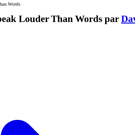
Than Words
 Speak Louder Than Words par
Dav