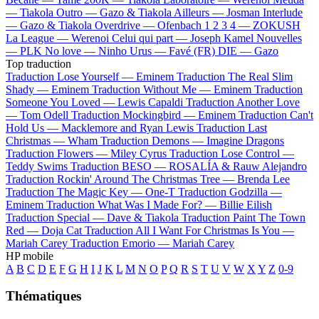
—
Tiakola
Outro —
Gazo & Tiakola
Ailleurs —
Josman
Interlude
—
Gazo & Tiakola
Overdrive —
Ofenbach
1 2 3 4 —
ZOKUSH
La League —
Werenoi
Celui qui part —
Joseph Kamel
Nouvelles
—
PLK
No love —
Ninho
Urus —
Favé (FR)
DIE —
Gazo
Top traduction
Traduction Lose Yourself —
Eminem
Traduction The Real Slim
Shady —
Eminem
Traduction Without Me —
Eminem
Traduction
Someone You Loved —
Lewis Capaldi
Traduction Another Love
—
Tom Odell
Traduction Mockingbird —
Eminem
Traduction Can't
Hold Us —
Macklemore and Ryan Lewis
Traduction Last
Christmas —
Wham
Traduction Demons —
Imagine Dragons
Traduction Flowers —
Miley Cyrus
Traduction Lose Control —
Teddy Swims
Traduction BESO —
ROSALÍA & Rauw Alejandro
Traduction Rockin' Around The Christmas Tree —
Brenda Lee
Traduction The Magic Key —
One-T
Traduction Godzilla —
Eminem
Traduction What Was I Made For? —
Billie Eilish
Traduction Special —
Dave & Tiakola
Traduction Paint The Town
Red —
Doja Cat
Traduction All I Want For Christmas Is You —
Mariah Carey
Traduction Emorio —
Mariah Carey
HP mobile
A
B
C
D
E
F
G
H
I
J
K
L
M
N
O
P
Q
R
S
T
U
V
W
X
Y
Z
0-9
Thématiques