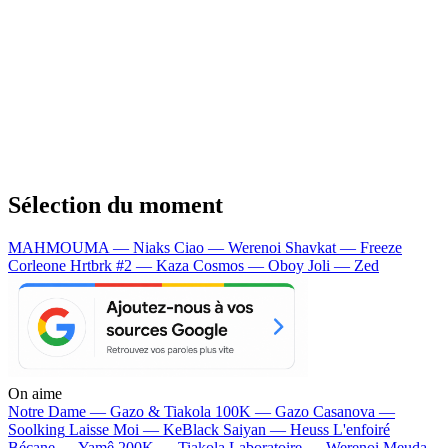
Sélection du moment
MAHMOUMA — Niaks
Ciao — Werenoi
Shavkat — Freeze
Corleone
Hrtbrk #2 — Kaza
Cosmos — Oboy
Joli — Zed
On aime
Notre Dame —
Gazo & Tiakola
100K —
Gazo
Casanova —
Soolking
Laisse Moi —
KeBlack
Saiyan —
Heuss L'enfoiré
Bécane —
Yamê
200K —
Tiakola
Laboratoire —
Werenoi
Meuda