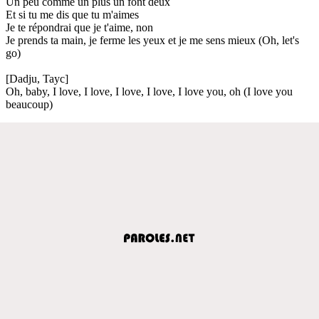
Un peu comme un plus un font deux
Et si tu me dis que tu m'aimes
Je te répondrai que je t'aime, non
Je prends ta main, je ferme les yeux et je me sens mieux (Oh, let's
go)
[Dadju, Tayc]
Oh, baby, I love, I love, I love, I love, I love you, oh (I love you
beaucoup)