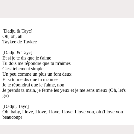
[Dadju & Tayc]
Oh, oh, ah
Taykee de Taykee
[Dadju & Tayc]
Et si je te dis que je t'aime
Tu dois me répondre que tu m'aimes
C'est tellement simple
Un peu comme un plus un font deux
Et si tu me dis que tu m'aimes
Je te répondrai que je t'aime, non
Je prends ta main, je ferme les yeux et je me sens mieux (Oh, let's
go)
[Dadju, Tayc]
Oh, baby, I love, I love, I love, I love, I love you, oh (I love you
beaucoup)