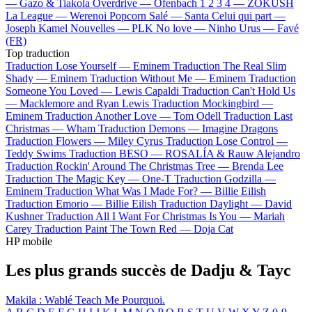
—
Gazo & Tiakola
Overdrive —
Ofenbach
1 2 3 4 —
ZOKUSH
La League —
Werenoi
Popcorn Salé —
Santa
Celui qui part —
Joseph Kamel
Nouvelles —
PLK
No love —
Ninho
Urus —
Favé
(FR)
Top traduction
Traduction Lose Yourself —
Eminem
Traduction The Real Slim
Shady —
Eminem
Traduction Without Me —
Eminem
Traduction
Someone You Loved —
Lewis Capaldi
Traduction Can't Hold Us
—
Macklemore and Ryan Lewis
Traduction Mockingbird —
Eminem
Traduction Another Love —
Tom Odell
Traduction Last
Christmas —
Wham
Traduction Demons —
Imagine Dragons
Traduction Flowers —
Miley Cyrus
Traduction Lose Control —
Teddy Swims
Traduction BESO —
ROSALÍA & Rauw Alejandro
Traduction Rockin' Around The Christmas Tree —
Brenda Lee
Traduction The Magic Key —
One-T
Traduction Godzilla —
Eminem
Traduction What Was I Made For? —
Billie Eilish
Traduction Emorio —
Billie Eilish
Traduction Daylight —
David
Kushner
Traduction All I Want For Christmas Is You —
Mariah
Carey
Traduction Paint The Town Red —
Doja Cat
HP mobile
Les plus grands succès de Dadju & Tayc
Makila : Wablé
Teach Me
Pourquoi.