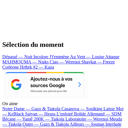
Sélection du moment
Dépassé — Nuit Incolore
J't'emmène Au Vent — Louise Attaque
MAHMOUMA — Niaks
Ciao — Werenoi
Shavkat — Freeze
Corleone
Hrtbrk #2 — Kaza
On aime
Notre Dame —
Gazo & Tiakola
Casanova —
Soolking
Laisse Moi
—
KeBlack
Saiyan —
Heuss L'enfoiré
Bolide Allemand —
SDM
Bécane —
Yamê
200K —
Tiakola
Laboratoire —
Werenoi
Meuda
—
Tiakola
Outro —
Gazo & Tiakola
Ailleurs —
Josman
Interlude