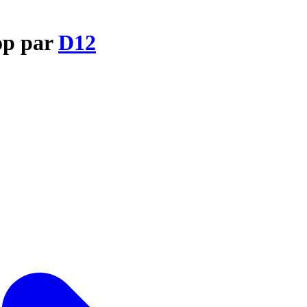
op par
D12