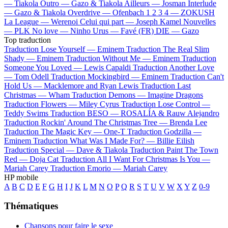
—
Tiakola
Outro —
Gazo & Tiakola
Ailleurs —
Josman
Interlude
—
Gazo & Tiakola
Overdrive —
Ofenbach
1 2 3 4 —
ZOKUSH
La League —
Werenoi
Celui qui part —
Joseph Kamel
Nouvelles
—
PLK
No love —
Ninho
Urus —
Favé (FR)
DIE —
Gazo
Top traduction
Traduction Lose Yourself —
Eminem
Traduction The Real Slim
Shady —
Eminem
Traduction Without Me —
Eminem
Traduction
Someone You Loved —
Lewis Capaldi
Traduction Another Love
—
Tom Odell
Traduction Mockingbird —
Eminem
Traduction Can't
Hold Us —
Macklemore and Ryan Lewis
Traduction Last
Christmas —
Wham
Traduction Demons —
Imagine Dragons
Traduction Flowers —
Miley Cyrus
Traduction Lose Control —
Teddy Swims
Traduction BESO —
ROSALÍA & Rauw Alejandro
Traduction Rockin' Around The Christmas Tree —
Brenda Lee
Traduction The Magic Key —
One-T
Traduction Godzilla —
Eminem
Traduction What Was I Made For? —
Billie Eilish
Traduction Special —
Dave & Tiakola
Traduction Paint The Town
Red —
Doja Cat
Traduction All I Want For Christmas Is You —
Mariah Carey
Traduction Emorio —
Mariah Carey
HP mobile
A
B
C
D
E
F
G
H
I
J
K
L
M
N
O
P
Q
R
S
T
U
V
W
X
Y
Z
0-9
Thématiques
Chansons pour faire le sexe