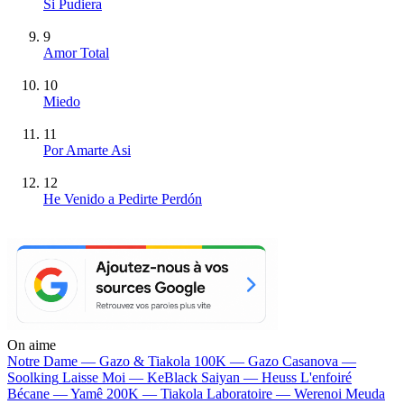
Si Pudiera
9
Amor Total
10
Miedo
11
Por Amarte Asi
12
He Venido a Pedirte Perdón
On aime
Notre Dame —
Gazo & Tiakola
100K —
Gazo
Casanova —
Soolking
Laisse Moi —
KeBlack
Saiyan —
Heuss L'enfoiré
Bécane —
Yamê
200K —
Tiakola
Laboratoire —
Werenoi
Meuda