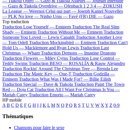
—
Tiakola
Outro —
Gazo & Tiakola
Ailleurs —
Josman
Interlude
—
Gazo & Tiakola
Overdrive —
Ofenbach
1 2 3 4 —
ZOKUSH
La League —
Werenoi
Celui qui part —
Joseph Kamel
Nouvelles
—
PLK
No love —
Ninho
Urus —
Favé (FR)
DIE —
Gazo
Top traduction
Traduction Lose Yourself —
Eminem
Traduction The Real Slim
Shady —
Eminem
Traduction Without Me —
Eminem
Traduction
Someone You Loved —
Lewis Capaldi
Traduction Another Love
—
Tom Odell
Traduction Mockingbird —
Eminem
Traduction Can't
Hold Us —
Macklemore and Ryan Lewis
Traduction Last
Christmas —
Wham
Traduction Demons —
Imagine Dragons
Traduction Flowers —
Miley Cyrus
Traduction Lose Control —
Teddy Swims
Traduction BESO —
ROSALÍA & Rauw Alejandro
Traduction Rockin' Around The Christmas Tree —
Brenda Lee
Traduction The Magic Key —
One-T
Traduction Godzilla —
Eminem
Traduction What Was I Made For? —
Billie Eilish
Traduction Special —
Dave & Tiakola
Traduction Paint The Town
Red —
Doja Cat
Traduction All I Want For Christmas Is You —
Mariah Carey
Traduction Emorio —
Mariah Carey
HP mobile
A
B
C
D
E
F
G
H
I
J
K
L
M
N
O
P
Q
R
S
T
U
V
W
X
Y
Z
0-9
Thématiques
Chansons pour faire le sexe