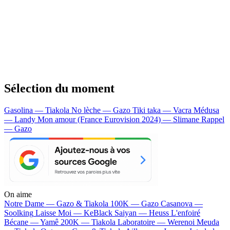
Sélection du moment
Gasolina — Tiakola
No lèche — Gazo
Tiki taka — Vacra
Médusa
— Landy
Mon amour (France Eurovision 2024) — Slimane
Rappel
— Gazo
On aime
Notre Dame —
Gazo & Tiakola
100K —
Gazo
Casanova —
Soolking
Laisse Moi —
KeBlack
Saiyan —
Heuss L'enfoiré
Bécane —
Yamê
200K —
Tiakola
Laboratoire —
Werenoi
Meuda