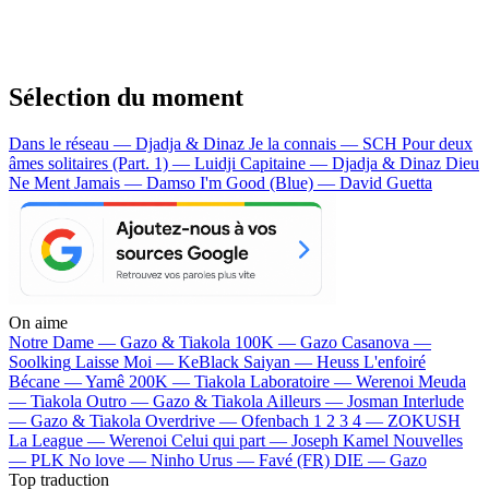
Sélection du moment
Dans le réseau — Djadja & Dinaz
Je la connais — SCH
Pour deux
âmes solitaires (Part. 1) — Luidji
Capitaine — Djadja & Dinaz
Dieu
Ne Ment Jamais — Damso
I'm Good (Blue) — David Guetta
On aime
Notre Dame —
Gazo & Tiakola
100K —
Gazo
Casanova —
Soolking
Laisse Moi —
KeBlack
Saiyan —
Heuss L'enfoiré
Bécane —
Yamê
200K —
Tiakola
Laboratoire —
Werenoi
Meuda
—
Tiakola
Outro —
Gazo & Tiakola
Ailleurs —
Josman
Interlude
—
Gazo & Tiakola
Overdrive —
Ofenbach
1 2 3 4 —
ZOKUSH
La League —
Werenoi
Celui qui part —
Joseph Kamel
Nouvelles
—
PLK
No love —
Ninho
Urus —
Favé (FR)
DIE —
Gazo
Top traduction