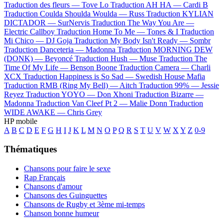
Traduction des fleurs —
Tove Lo
Traduction AH HA —
Cardi B
Traduction Coulda Shoulda Woulda —
Russ
Traduction KYLIAN
DICTADOR —
SurNervis
Traduction The Way You Are —
Electric Callboy
Traduction Home To Me —
Tones & I
Traduction
Mi Chico —
DJ Goja
Traduction My Body Isn't Ready —
Sombr
Traduction Danceteria —
Madonna
Traduction MORNING DEW
(DONK) —
Beyoncé
Traduction Hush —
Muse
Traduction The
Time Of My Life —
Benson Boone
Traduction Camera —
Charli
XCX
Traduction Happiness is So Sad —
Swedish House Mafia
Traduction RMB (Ring My Bell) —
Aitch
Traduction 99% —
Jessie
Reyez
Traduction YOYO —
Don Xhoni
Traduction Bizarre —
Madonna
Traduction Van Cleef Pt 2 —
Malie Donn
Traduction
WIDE AWAKE —
Chris Grey
HP mobile
A
B
C
D
E
F
G
H
I
J
K
L
M
N
O
P
Q
R
S
T
U
V
W
X
Y
Z
0-9
Thématiques
Chansons pour faire le sexe
Rap Français
Chansons d'amour
Chansons des Guinguettes
Chansons de Rugby et 3ème mi-temps
Chanson bonne humeur