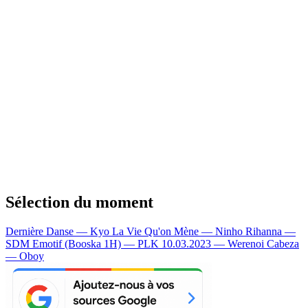
Sélection du moment
Dernière Danse — Kyo
La Vie Qu'on Mène — Ninho
Rihanna —
SDM
Emotif (Booska 1H) — PLK
10.03.2023 — Werenoi
Cabeza
— Oboy