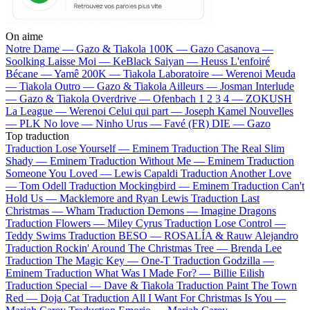
On aime
Notre Dame —
Gazo & Tiakola
100K —
Gazo
Casanova —
Soolking
Laisse Moi —
KeBlack
Saiyan —
Heuss L'enfoiré
Bécane —
Yamê
200K —
Tiakola
Laboratoire —
Werenoi
Meuda
—
Tiakola
Outro —
Gazo & Tiakola
Ailleurs —
Josman
Interlude
—
Gazo & Tiakola
Overdrive —
Ofenbach
1 2 3 4 —
ZOKUSH
La League —
Werenoi
Celui qui part —
Joseph Kamel
Nouvelles
—
PLK
No love —
Ninho
Urus —
Favé (FR)
DIE —
Gazo
Top traduction
Traduction Lose Yourself —
Eminem
Traduction The Real Slim
Shady —
Eminem
Traduction Without Me —
Eminem
Traduction
Someone You Loved —
Lewis Capaldi
Traduction Another Love
—
Tom Odell
Traduction Mockingbird —
Eminem
Traduction Can't
Hold Us —
Macklemore and Ryan Lewis
Traduction Last
Christmas —
Wham
Traduction Demons —
Imagine Dragons
Traduction Flowers —
Miley Cyrus
Traduction Lose Control —
Teddy Swims
Traduction BESO —
ROSALÍA & Rauw Alejandro
Traduction Rockin' Around The Christmas Tree —
Brenda Lee
Traduction The Magic Key —
One-T
Traduction Godzilla —
Eminem
Traduction What Was I Made For? —
Billie Eilish
Traduction Special —
Dave & Tiakola
Traduction Paint The Town
Red —
Doja Cat
Traduction All I Want For Christmas Is You —