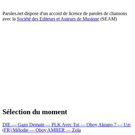
Paroles.net dispose d'un accord de licence de paroles de chansons
avec la
Société des Editeurs et Auteurs de Musique
(SEAM)
Sélection du moment
DIE — Gazo
Demain — PLK
Avec Toi — Oboy
Akrapo 7 — Uzi
(FR)
Mélodie — Oboy
AMBER — Zola