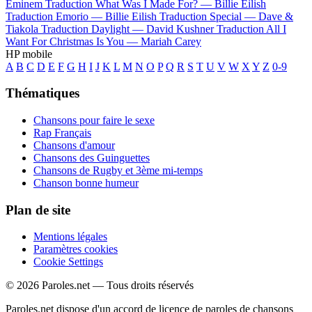
Eminem
Traduction What Was I Made For? —
Billie Eilish
Traduction Emorio —
Billie Eilish
Traduction Special —
Dave &
Tiakola
Traduction Daylight —
David Kushner
Traduction All I
Want For Christmas Is You —
Mariah Carey
HP mobile
A
B
C
D
E
F
G
H
I
J
K
L
M
N
O
P
Q
R
S
T
U
V
W
X
Y
Z
0-9
Thématiques
Chansons pour faire le sexe
Rap Français
Chansons d'amour
Chansons des Guinguettes
Chansons de Rugby et 3ème mi-temps
Chanson bonne humeur
Plan de site
Mentions légales
Paramètres cookies
Cookie Settings
© 2026 Paroles.net — Tous droits réservés
Paroles.net dispose d'un accord de licence de paroles de chansons