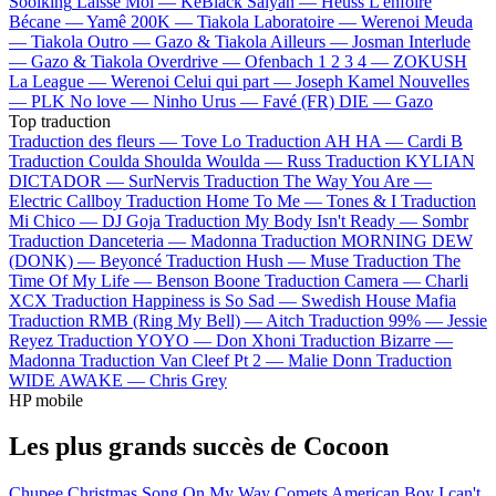
Soolking
Laisse Moi —
KeBlack
Saiyan —
Heuss L'enfoiré
Bécane —
Yamê
200K —
Tiakola
Laboratoire —
Werenoi
Meuda
—
Tiakola
Outro —
Gazo & Tiakola
Ailleurs —
Josman
Interlude
—
Gazo & Tiakola
Overdrive —
Ofenbach
1 2 3 4 —
ZOKUSH
La League —
Werenoi
Celui qui part —
Joseph Kamel
Nouvelles
—
PLK
No love —
Ninho
Urus —
Favé (FR)
DIE —
Gazo
Top traduction
Traduction des fleurs —
Tove Lo
Traduction AH HA —
Cardi B
Traduction Coulda Shoulda Woulda —
Russ
Traduction KYLIAN
DICTADOR —
SurNervis
Traduction The Way You Are —
Electric Callboy
Traduction Home To Me —
Tones & I
Traduction
Mi Chico —
DJ Goja
Traduction My Body Isn't Ready —
Sombr
Traduction Danceteria —
Madonna
Traduction MORNING DEW
(DONK) —
Beyoncé
Traduction Hush —
Muse
Traduction The
Time Of My Life —
Benson Boone
Traduction Camera —
Charli
XCX
Traduction Happiness is So Sad —
Swedish House Mafia
Traduction RMB (Ring My Bell) —
Aitch
Traduction 99% —
Jessie
Reyez
Traduction YOYO —
Don Xhoni
Traduction Bizarre —
Madonna
Traduction Van Cleef Pt 2 —
Malie Donn
Traduction
WIDE AWAKE —
Chris Grey
HP mobile
Les plus grands succès de Cocoon
Chupee
Christmas Song
On My Way
Comets
American Boy
I can't