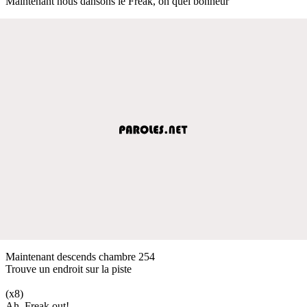
Maintenant nous dansons le Freak, oh quel bonheur
Maintenant descends chambre 254
Trouve un endroit sur la piste
(x8)
Ah, Freak out!