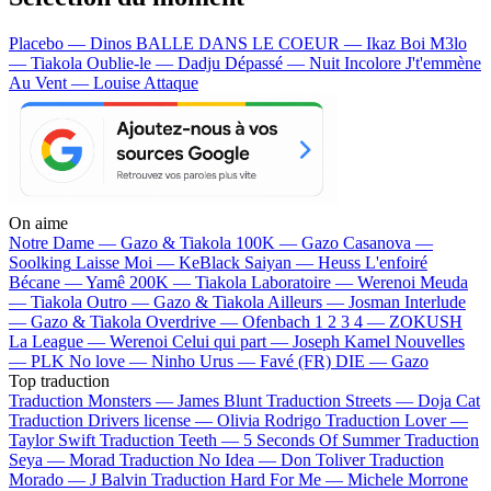
Placebo — Dinos
BALLE DANS LE COEUR — Ikaz Boi
M3lo
— Tiakola
Oublie-le — Dadju
Dépassé — Nuit Incolore
J't'emmène
Au Vent — Louise Attaque
On aime
Notre Dame —
Gazo & Tiakola
100K —
Gazo
Casanova —
Soolking
Laisse Moi —
KeBlack
Saiyan —
Heuss L'enfoiré
Bécane —
Yamê
200K —
Tiakola
Laboratoire —
Werenoi
Meuda
—
Tiakola
Outro —
Gazo & Tiakola
Ailleurs —
Josman
Interlude
—
Gazo & Tiakola
Overdrive —
Ofenbach
1 2 3 4 —
ZOKUSH
La League —
Werenoi
Celui qui part —
Joseph Kamel
Nouvelles
—
PLK
No love —
Ninho
Urus —
Favé (FR)
DIE —
Gazo
Top traduction
Traduction Monsters —
James Blunt
Traduction Streets —
Doja Cat
Traduction Drivers license —
Olivia Rodrigo
Traduction Lover —
Taylor Swift
Traduction Teeth —
5 Seconds Of Summer
Traduction
Seya —
Morad
Traduction No Idea —
Don Toliver
Traduction
Morado —
J Balvin
Traduction Hard For Me —
Michele Morrone