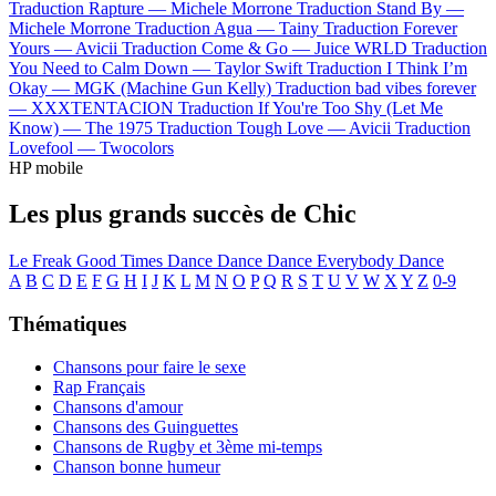
Traduction Rapture —
Michele Morrone
Traduction Stand By —
Michele Morrone
Traduction Agua —
Tainy
Traduction Forever
Yours —
Avicii
Traduction Come & Go —
Juice WRLD
Traduction
You Need to Calm Down —
Taylor Swift
Traduction I Think I’m
Okay —
MGK (Machine Gun Kelly)
Traduction bad vibes forever
—
XXXTENTACION
Traduction If You're Too Shy (Let Me
Know) —
The 1975
Traduction Tough Love —
Avicii
Traduction
Lovefool —
Twocolors
HP mobile
Les plus grands succès de Chic
Le Freak
Good Times
Dance Dance Dance
Everybody Dance
A
B
C
D
E
F
G
H
I
J
K
L
M
N
O
P
Q
R
S
T
U
V
W
X
Y
Z
0-9
Thématiques
Chansons pour faire le sexe
Rap Français
Chansons d'amour
Chansons des Guinguettes
Chansons de Rugby et 3ème mi-temps
Chanson bonne humeur