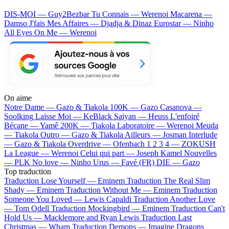
DIS-MOI — Guy2Bezbar
Tu Connais — Werenoi
Macarena —
Damso
J'fais Mes Affaires — Djadja & Dinaz
Eurostar — Ninho
All Eyes On Me — Werenoi
On aime
Notre Dame —
Gazo & Tiakola
100K —
Gazo
Casanova —
Soolking
Laisse Moi —
KeBlack
Saiyan —
Heuss L'enfoiré
Bécane —
Yamê
200K —
Tiakola
Laboratoire —
Werenoi
Meuda
—
Tiakola
Outro —
Gazo & Tiakola
Ailleurs —
Josman
Interlude
—
Gazo & Tiakola
Overdrive —
Ofenbach
1 2 3 4 —
ZOKUSH
La League —
Werenoi
Celui qui part —
Joseph Kamel
Nouvelles
—
PLK
No love —
Ninho
Urus —
Favé (FR)
DIE —
Gazo
Top traduction
Traduction Lose Yourself —
Eminem
Traduction The Real Slim
Shady —
Eminem
Traduction Without Me —
Eminem
Traduction
Someone You Loved —
Lewis Capaldi
Traduction Another Love
—
Tom Odell
Traduction Mockingbird —
Eminem
Traduction Can't
Hold Us —
Macklemore and Ryan Lewis
Traduction Last
Christmas —
Wham
Traduction Demons —
Imagine Dragons