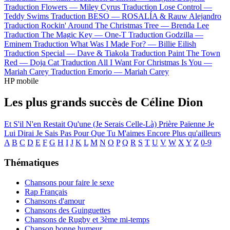
Traduction Flowers —
Miley Cyrus
Traduction Lose Control —
Teddy Swims
Traduction BESO —
ROSALÍA & Rauw Alejandro
Traduction Rockin' Around The Christmas Tree —
Brenda Lee
Traduction The Magic Key —
One-T
Traduction Godzilla —
Eminem
Traduction What Was I Made For? —
Billie Eilish
Traduction Special —
Dave & Tiakola
Traduction Paint The Town
Red —
Doja Cat
Traduction All I Want For Christmas Is You —
Mariah Carey
Traduction Emorio —
Mariah Carey
HP mobile
Les plus grands succès de Céline Dion
Et S'il N'en Restait Qu'une (Je Serais Celle-Là)
Prière Païenne
Je
Lui Dirai
Je Sais Pas
Pour Que Tu M'aimes Encore
Plus qu'ailleurs
A
B
C
D
E
F
G
H
I
J
K
L
M
N
O
P
Q
R
S
T
U
V
W
X
Y
Z
0-9
Thématiques
Chansons pour faire le sexe
Rap Français
Chansons d'amour
Chansons des Guinguettes
Chansons de Rugby et 3ème mi-temps
Chanson bonne humeur