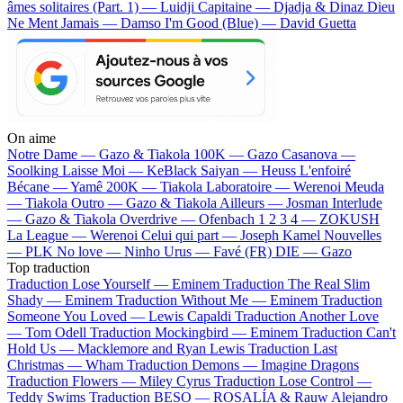
âmes solitaires (Part. 1) — Luidji
Capitaine — Djadja & Dinaz
Dieu
Ne Ment Jamais — Damso
I'm Good (Blue) — David Guetta
On aime
Notre Dame —
Gazo & Tiakola
100K —
Gazo
Casanova —
Soolking
Laisse Moi —
KeBlack
Saiyan —
Heuss L'enfoiré
Bécane —
Yamê
200K —
Tiakola
Laboratoire —
Werenoi
Meuda
—
Tiakola
Outro —
Gazo & Tiakola
Ailleurs —
Josman
Interlude
—
Gazo & Tiakola
Overdrive —
Ofenbach
1 2 3 4 —
ZOKUSH
La League —
Werenoi
Celui qui part —
Joseph Kamel
Nouvelles
—
PLK
No love —
Ninho
Urus —
Favé (FR)
DIE —
Gazo
Top traduction
Traduction Lose Yourself —
Eminem
Traduction The Real Slim
Shady —
Eminem
Traduction Without Me —
Eminem
Traduction
Someone You Loved —
Lewis Capaldi
Traduction Another Love
—
Tom Odell
Traduction Mockingbird —
Eminem
Traduction Can't
Hold Us —
Macklemore and Ryan Lewis
Traduction Last
Christmas —
Wham
Traduction Demons —
Imagine Dragons
Traduction Flowers —
Miley Cyrus
Traduction Lose Control —
Teddy Swims
Traduction BESO —
ROSALÍA & Rauw Alejandro