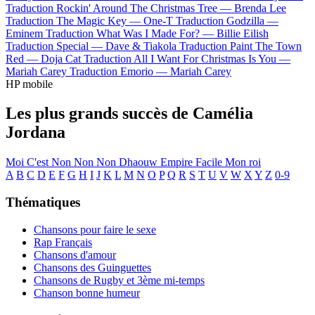
Traduction Rockin' Around The Christmas Tree —
Brenda Lee
Traduction The Magic Key —
One-T
Traduction Godzilla —
Eminem
Traduction What Was I Made For? —
Billie Eilish
Traduction Special —
Dave & Tiakola
Traduction Paint The Town
Red —
Doja Cat
Traduction All I Want For Christmas Is You —
Mariah Carey
Traduction Emorio —
Mariah Carey
HP mobile
Les plus grands succès de Camélia
Jordana
Moi C'est
Non Non Non
Dhaouw
Empire
Facile
Mon roi
A
B
C
D
E
F
G
H
I
J
K
L
M
N
O
P
Q
R
S
T
U
V
W
X
Y
Z
0-9
Thématiques
Chansons pour faire le sexe
Rap Français
Chansons d'amour
Chansons des Guinguettes
Chansons de Rugby et 3ème mi-temps
Chanson bonne humeur