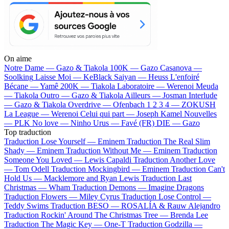
On aime
Notre Dame —
Gazo & Tiakola
100K —
Gazo
Casanova —
Soolking
Laisse Moi —
KeBlack
Saiyan —
Heuss L'enfoiré
Bécane —
Yamê
200K —
Tiakola
Laboratoire —
Werenoi
Meuda
—
Tiakola
Outro —
Gazo & Tiakola
Ailleurs —
Josman
Interlude
—
Gazo & Tiakola
Overdrive —
Ofenbach
1 2 3 4 —
ZOKUSH
La League —
Werenoi
Celui qui part —
Joseph Kamel
Nouvelles
—
PLK
No love —
Ninho
Urus —
Favé (FR)
DIE —
Gazo
Top traduction
Traduction Lose Yourself —
Eminem
Traduction The Real Slim
Shady —
Eminem
Traduction Without Me —
Eminem
Traduction
Someone You Loved —
Lewis Capaldi
Traduction Another Love
—
Tom Odell
Traduction Mockingbird —
Eminem
Traduction Can't
Hold Us —
Macklemore and Ryan Lewis
Traduction Last
Christmas —
Wham
Traduction Demons —
Imagine Dragons
Traduction Flowers —
Miley Cyrus
Traduction Lose Control —
Teddy Swims
Traduction BESO —
ROSALÍA & Rauw Alejandro
Traduction Rockin' Around The Christmas Tree —
Brenda Lee
Traduction The Magic Key —
One-T
Traduction Godzilla —