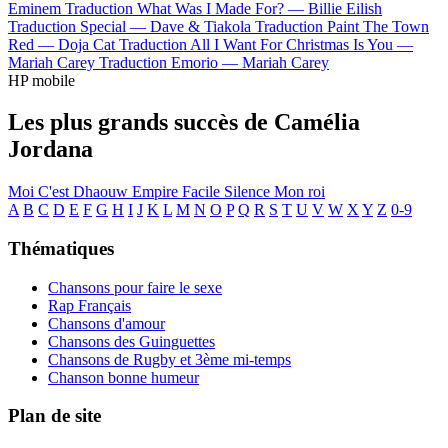
Eminem
Traduction What Was I Made For? —
Billie Eilish
Traduction Special —
Dave & Tiakola
Traduction Paint The Town
Red —
Doja Cat
Traduction All I Want For Christmas Is You —
Mariah Carey
Traduction Emorio —
Mariah Carey
HP mobile
Les plus grands succès de Camélia
Jordana
Moi C'est
Dhaouw
Empire
Facile
Silence
Mon roi
A
B
C
D
E
F
G
H
I
J
K
L
M
N
O
P
Q
R
S
T
U
V
W
X
Y
Z
0-9
Thématiques
Chansons pour faire le sexe
Rap Français
Chansons d'amour
Chansons des Guinguettes
Chansons de Rugby et 3ème mi-temps
Chanson bonne humeur
Plan de site