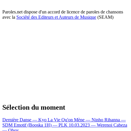
Paroles.net dispose d'un accord de licence de paroles de chansons
avec la
Société des Editeurs et Auteurs de Musique
(SEAM)
Sélection du moment
Dernière Danse — Kyo
La Vie Qu'on Mène — Ninho
Rihanna —
SDM
Emotif (Booska 1H) — PLK
10.03.2023 — Werenoi
Cabeza
— Oboy