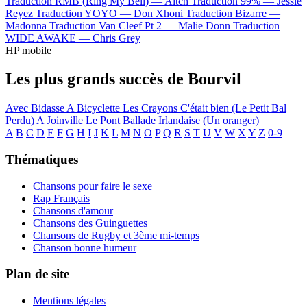
Traduction RMB (Ring My Bell) —
Aitch
Traduction 99% —
Jessie
Reyez
Traduction YOYO —
Don Xhoni
Traduction Bizarre —
Madonna
Traduction Van Cleef Pt 2 —
Malie Donn
Traduction
WIDE AWAKE —
Chris Grey
HP mobile
Les plus grands succès de Bourvil
Avec Bidasse
A Bicyclette
Les Crayons
C'était bien (Le Petit Bal
Perdu)
A Joinville Le Pont
Ballade Irlandaise (Un oranger)
A
B
C
D
E
F
G
H
I
J
K
L
M
N
O
P
Q
R
S
T
U
V
W
X
Y
Z
0-9
Thématiques
Chansons pour faire le sexe
Rap Français
Chansons d'amour
Chansons des Guinguettes
Chansons de Rugby et 3ème mi-temps
Chanson bonne humeur
Plan de site
Mentions légales