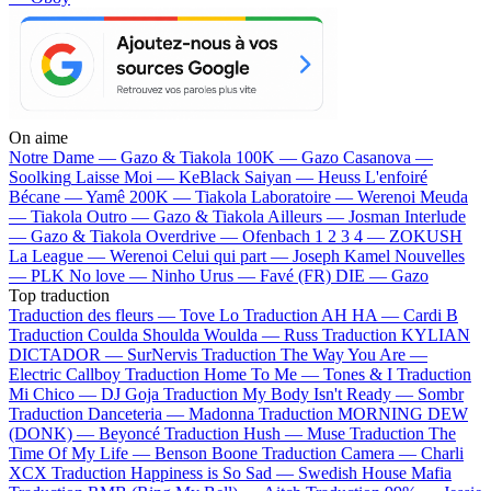
On aime
Notre Dame —
Gazo & Tiakola
100K —
Gazo
Casanova —
Soolking
Laisse Moi —
KeBlack
Saiyan —
Heuss L'enfoiré
Bécane —
Yamê
200K —
Tiakola
Laboratoire —
Werenoi
Meuda
—
Tiakola
Outro —
Gazo & Tiakola
Ailleurs —
Josman
Interlude
—
Gazo & Tiakola
Overdrive —
Ofenbach
1 2 3 4 —
ZOKUSH
La League —
Werenoi
Celui qui part —
Joseph Kamel
Nouvelles
—
PLK
No love —
Ninho
Urus —
Favé (FR)
DIE —
Gazo
Top traduction
Traduction des fleurs —
Tove Lo
Traduction AH HA —
Cardi B
Traduction Coulda Shoulda Woulda —
Russ
Traduction KYLIAN
DICTADOR —
SurNervis
Traduction The Way You Are —
Electric Callboy
Traduction Home To Me —
Tones & I
Traduction
Mi Chico —
DJ Goja
Traduction My Body Isn't Ready —
Sombr
Traduction Danceteria —
Madonna
Traduction MORNING DEW
(DONK) —
Beyoncé
Traduction Hush —
Muse
Traduction The
Time Of My Life —
Benson Boone
Traduction Camera —
Charli
XCX
Traduction Happiness is So Sad —
Swedish House Mafia