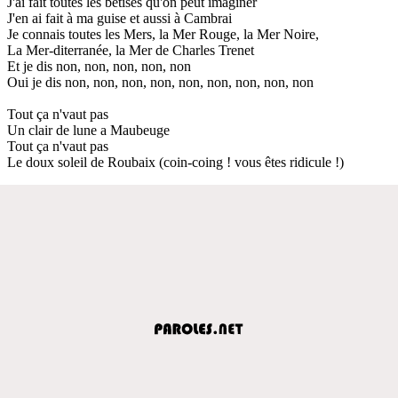
J'ai fait toutes les bêtises qu'on peut imaginer
J'en ai fait à ma guise et aussi à Cambrai
Je connais toutes les Mers, la Mer Rouge, la Mer Noire,
La Mer-diterranée, la Mer de Charles Trenet
Et je dis non, non, non, non, non
Oui je dis non, non, non, non, non, non, non, non, non
Tout ça n'vaut pas
Un clair de lune a Maubeuge
Tout ça n'vaut pas
Le doux soleil de Roubaix (coin-coing ! vous êtes ridicule !)