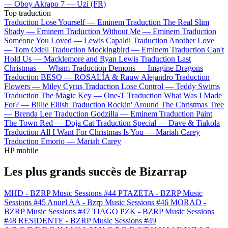
—
Oboy
Akrapo 7 —
Uzi (FR)
Top traduction
Traduction Lose Yourself —
Eminem
Traduction The Real Slim
Shady —
Eminem
Traduction Without Me —
Eminem
Traduction
Someone You Loved —
Lewis Capaldi
Traduction Another Love
—
Tom Odell
Traduction Mockingbird —
Eminem
Traduction Can't
Hold Us —
Macklemore and Ryan Lewis
Traduction Last
Christmas —
Wham
Traduction Demons —
Imagine Dragons
Traduction BESO —
ROSALÍA & Rauw Alejandro
Traduction
Flowers —
Miley Cyrus
Traduction Lose Control —
Teddy Swims
Traduction The Magic Key —
One-T
Traduction What Was I Made
For? —
Billie Eilish
Traduction Rockin' Around The Christmas Tree
—
Brenda Lee
Traduction Godzilla —
Eminem
Traduction Paint
The Town Red —
Doja Cat
Traduction Special —
Dave & Tiakola
Traduction All I Want For Christmas Is You —
Mariah Carey
Traduction Emorio —
Mariah Carey
HP mobile
Les plus grands succès de Bizarrap
MHD - BZRP Music Sessions #44
PTAZETA - BZRP Music
Sessions #45
Anuel AA - Bzrp Music Sessions #46
MORAD -
BZRP Music Sessions #47
TIAGO PZK - BZRP Music Sessions
#48
RESIDENTE - BZRP Music Sessions #49