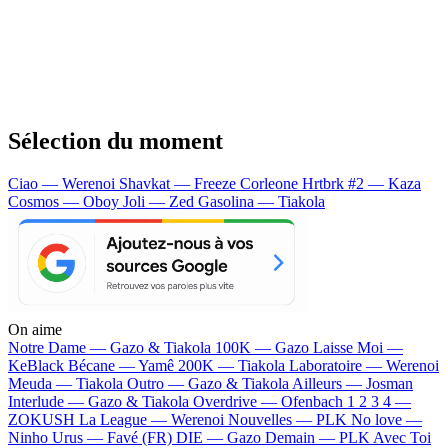
Sélection du moment
Ciao — Werenoi
Shavkat — Freeze Corleone
Hrtbrk #2 — Kaza
Cosmos — Oboy
Joli — Zed
Gasolina — Tiakola
On aime
Notre Dame —
Gazo & Tiakola
100K —
Gazo
Laisse Moi —
KeBlack
Bécane —
Yamê
200K —
Tiakola
Laboratoire —
Werenoi
Meuda —
Tiakola
Outro —
Gazo & Tiakola
Ailleurs —
Josman
Interlude —
Gazo & Tiakola
Overdrive —
Ofenbach
1 2 3 4 —
ZOKUSH
La League —
Werenoi
Nouvelles —
PLK
No love —
Ninho
Urus —
Favé (FR)
DIE —
Gazo
Demain —
PLK
Avec Toi