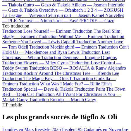
—
Tiakola
Outro —
Gazo & Tiakola
Ailleurs —
Josman
Interlude
—
Gazo & Tiakola
Overdrive —
Ofenbach
1 2 3 4 —
ZOKUSH
La League —
Werenoi
Celui qui part —
Joseph Kamel
Nouvelles
—
PLK
No love —
Ninho
Urus —
Favé (FR)
DIE —
Gazo
Top traduction
Traduction Lose Yourself —
Eminem
Traduction The Real Slim
Shady —
Eminem
Traduction Without Me —
Eminem
Traduction
Someone You Loved —
Lewis Capaldi
Traduction Another Love
—
Tom Odell
Traduction Mockingbird —
Eminem
Traduction Can't
Hold Us —
Macklemore and Ryan Lewis
Traduction Last
Christmas —
Wham
Traduction Demons —
Imagine Dragons
Traduction Flowers —
Miley Cyrus
Traduction Lose Control —
Teddy Swims
Traduction BESO —
ROSALÍA & Rauw Alejandro
Traduction Rockin' Around The Christmas Tree —
Brenda Lee
Traduction The Magic Key —
One-T
Traduction Godzilla —
Eminem
Traduction What Was I Made For? —
Billie Eilish
Traduction Special —
Dave & Tiakola
Traduction Paint The Town
Red —
Doja Cat
Traduction All I Want For Christmas Is You —
Mariah Carey
Traduction Emorio —
Mariah Carey
HP mobile
Les plus grands succès de Bigflo & Oli
Londres en Mars freestyle 2025
Insolent #5
Cadaqués en Novembre