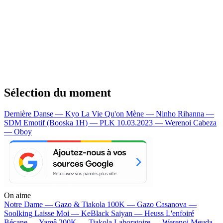
Sélection du moment
Dernière Danse — Kyo
La Vie Qu'on Mène — Ninho
Rihanna —
SDM
Emotif (Booska 1H) — PLK
10.03.2023 — Werenoi
Cabeza
— Oboy
On aime
Notre Dame —
Gazo & Tiakola
100K —
Gazo
Casanova —
Soolking
Laisse Moi —
KeBlack
Saiyan —
Heuss L'enfoiré
Bécane —
Yamê
200K —
Tiakola
Laboratoire —
Werenoi
Meuda