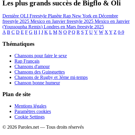
Les plus grands succès de Bigflo & Oli
Dernière
OLI Freestyle Planète Rap
New York en Décembre
freestyle 2025
Mexico en Janvier freestyle 2025
Mexico en Janvier
(Youssoupha Remix)
Londres en Mars freestyle 2025
A
B
C
D
E
F
G
H
I
J
K
L
M
N
O
P
Q
R
S
T
U
V
W
X
Y
Z
0-9
Thématiques
Chansons pour faire le sexe
Rap Français
Chansons d'amour
Chansons des Guinguettes
Chansons de Rugby et 3ème mi-temps
Chanson bonne humeur
Plan de site
Mentions légales
Paramètres cookies
Cookie Settings
© 2026 Paroles.net — Tous droits réservés