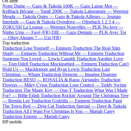
On aime
Notre Dame —
Gazo & Tiakola
100K —
Gazo
Laisse Moi —
KeBlack
Bécane —
Yamê
200K —
Tiakola
Laboratoire —
Werenoi
Meuda —
Tiakola
Outro —
Gazo & Tiakola
Ailleurs —
Josman
Interlude —
Gazo & Tiakola
Overdrive —
Ofenbach
1 2 3 4 —
ZOKUSH
La League —
Werenoi
Nouvelles —
PLK
No love —
Ninho
Urus —
Favé (FR)
DIE —
Gazo
Demain —
PLK
Avec Toi
—
Oboy
Akrapo 7 —
Uzi (FR)
Top traduction
Traduction Lose Yourself —
Eminem
Traduction The Real Slim
Shady —
Eminem
Traduction Without Me —
Eminem
Traduction
Someone You Loved —
Lewis Capaldi
Traduction Another Love
—
Tom Odell
Traduction Mockingbird —
Eminem
Traduction Can't
Hold Us —
Macklemore and Ryan Lewis
Traduction Last
Christmas —
Wham
Traduction Demons —
Imagine Dragons
Traduction BESO —
ROSALÍA & Rauw Alejandro
Traduction
Flowers —
Miley Cyrus
Traduction Lose Control —
Teddy Swims
Traduction The Magic Key —
One-T
Traduction What Was I Made
For? —
Billie Eilish
Traduction Rockin' Around The Christmas Tree
—
Brenda Lee
Traduction Godzilla —
Eminem
Traduction Paint
The Town Red —
Doja Cat
Traduction Special —
Dave & Tiakola
Traduction All I Want For Christmas Is You —
Mariah Carey
Traduction Emorio —
Mariah Carey
HP mobile