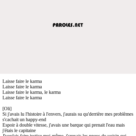
Laisse faire le karma
Laisse faire le karma
Laisse faire le karma, le karma
Laisse faire le karma
[Oli]
Si j'avais lu l'histoire à l'envers, j'aurais su qu'derrière mes problèmes
s'cachait un happy-end
Espoir à double vitesse, j'avais une barque qui prenait l'eau mais
j'étais le capitaine
J'voulais faire justice moi-même, j'crevais les pneus du voisin qui